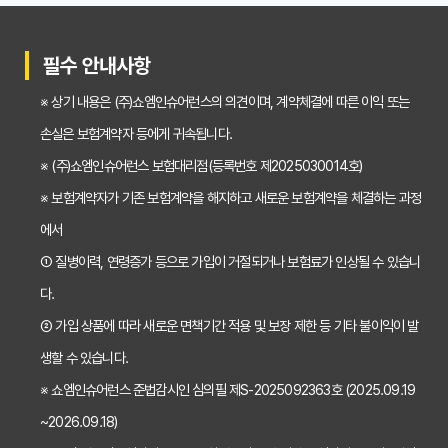
치아보험 비교사이트 선택 전 반드시 알아야 할 5가지 핵심 질문
30대가 놓치면 후회하는 치아보험 가입 시기, 왜 중요할까?
필수 안내사항
갱신형 vs 비갱신형 치아보험, 나에게 맞는 선택은? 장단점 비교분석
※ 상기 내용은 (주)쇼엠인슈어런스의 의견이며, 계약체결에 따른 이익 또는
2026년 치아보험료 인상, 지금 가입해야 이득일까? 꼼꼼 비교 분석
손실은 보험계약자 등에게 귀속됩니다.
임플란트, 크라운 치료비 부담? 치아보험 비교사이트 활용법 및 보장꿀팁
※ (주)쇼엠인슈어런스 보험대리점(등록번호 제2025030014호)
※ 보험계약자가 기존 보험계약을 해지하고 새로운 보험계약을 체결하는 과정
2026년 치아보험, 가격 vs 보장! 비교 분석으로 나에게 딱 맞는 보험 찾기
에서
치아보험 가입 전 필독! 핵심 정보 비교 분석으로 후회 없는 선택하기
① 질병이력, 연령증가 등으로 가입이 거절되거나 보험료가 인상될 수 있습니
2026년 치아보험 비교, 현명한 선택을 위한 5가지 핵심 질문
다.
치아보험 비교사이트 활용법: 숨겨진 보장까지 꼼꼼하게 찾는 꿀팁
② 가입 상품에 따라 새로운 면책기간 적용 및 보장 제한 등 기타 불이익이 발
생할 수 있습니다.
5초 만에 끝내는 치아보험료 비교! 나에게 맞는 보험료는 얼마일까?
※ 쇼엠인슈어런스 준법감시인 심의필 제S-2025092363호 (2025.09.19
치아보험 비교사이트 활용법: 숨은 꿀팁 대방출! 보험료 절약 노하우
~2026.09.18)
치아보험 비교사이트, 객관적인 정보? 광고? 꼼꼼 비교 분석!