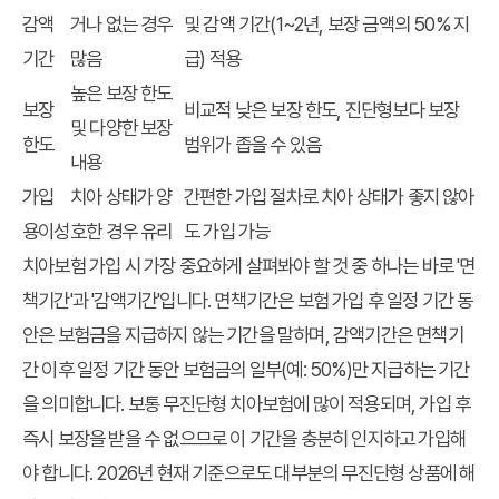
감액
거나 없는 경우
및 감액 기간(1~2년, 보장 금액의 50% 지
기간
많음
급) 적용
높은 보장 한도
보장
비교적 낮은 보장 한도, 진단형보다 보장
및 다양한 보장
한도
범위가 좁을 수 있음
내용
가입
치아 상태가 양
간편한 가입 절차로 치아 상태가 좋지 않아
용이성
호한 경우 유리
도 가입 가능
치아보험 가입 시 가장 중요하게 살펴봐야 할 것 중 하나는 바로 '면
책기간'과 '감액기간'입니다. 면책기간은 보험 가입 후 일정 기간 동
안은 보험금을 지급하지 않는 기간을 말하며, 감액기간은 면책기
간 이후 일정 기간 동안 보험금의 일부(예: 50%)만 지급하는 기간
을 의미합니다. 보통 무진단형 치아보험에 많이 적용되며, 가입 후
즉시 보장을 받을 수 없으므로 이 기간을 충분히 인지하고 가입해
야 합니다. 2026년 현재 기준으로도 대부분의 무진단형 상품에 해