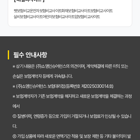
치아보험 비교사이트 똑똑하게 활용하는 3가지 꿀팁
펫보험비교
운전자보험비교사이트
화재보험비교사이트
보험비교사이트
실비보험비교사이트
어린이보험비교사이트
암보험비교사이트
치아보험 비교사이트 활용 후기: 장점과 단점 완벽 분석
치아보험 비교사이트 선택 전 반드시 알아야 할 5가지 핵심 질문
30대가 놓치면 후회하는 치아보험 가입 시기, 왜 중요할까?
필수 안내사항
갱신형 vs 비갱신형 치아보험, 나에게 맞는 선택은? 장단점 비교분석
※ 상기 내용은 (주)쇼엠인슈어런스의 의견이며, 계약체결에 따른 이익 또는
2026년 치아보험료 인상, 지금 가입해야 이득일까? 꼼꼼 비교 분석
손실은 보험계약자 등에게 귀속됩니다.
임플란트, 크라운 치료비 부담? 치아보험 비교사이트 활용법 및 보장꿀팁
※ (주)쇼엠인슈어런스 보험대리점(등록번호 제2025030014호)
※ 보험계약자가 기존 보험계약을 해지하고 새로운 보험계약을 체결하는 과정
2026년 치아보험, 가격 vs 보장! 비교 분석으로 나에게 딱 맞는 보험 찾기
에서
치아보험 가입 전 필독! 핵심 정보 비교 분석으로 후회 없는 선택하기
① 질병이력, 연령증가 등으로 가입이 거절되거나 보험료가 인상될 수 있습니
2026년 치아보험 비교, 현명한 선택을 위한 5가지 핵심 질문
다.
치아보험 비교사이트 활용법: 숨겨진 보장까지 꼼꼼하게 찾는 꿀팁
② 가입 상품에 따라 새로운 면책기간 적용 및 보장 제한 등 기타 불이익이 발