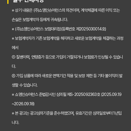
갱신형 vs 비갱신형 치아보험, 나에게 맞는 선택은? 장단점 비교분석
※ 상기 내용은 (주)쇼엠인슈어런스의 의견이며, 계약체결에 따른 이익 또는
2026년 치아보험료 인상, 지금 가입해야 이득일까? 꼼꼼 비교 분석
손실은 보험계약자 등에게 귀속됩니다.
임플란트, 크라운 치료비 부담? 치아보험 비교사이트 활용법 및 보장꿀팁
※ (주)쇼엠인슈어런스 보험대리점(등록번호 제2025030014호)
※ 보험계약자가 기존 보험계약을 해지하고 새로운 보험계약을 체결하는 과정
2026년 치아보험, 가격 vs 보장! 비교 분석으로 나에게 딱 맞는 보험 찾기
에서
치아보험 가입 전 필독! 핵심 정보 비교 분석으로 후회 없는 선택하기
① 질병이력, 연령증가 등으로 가입이 거절되거나 보험료가 인상될 수 있습니
2026년 치아보험 비교, 현명한 선택을 위한 5가지 핵심 질문
다.
치아보험 비교사이트 활용법: 숨겨진 보장까지 꼼꼼하게 찾는 꿀팁
② 가입 상품에 따라 새로운 면책기간 적용 및 보장 제한 등 기타 불이익이 발
생할 수 있습니다.
5초 만에 끝내는 치아보험료 비교! 나에게 맞는 보험료는 얼마일까?
※ 쇼엠인슈어런스 준법감시인 심의필 제S-2025092363호 (2025.09.19
치아보험 비교사이트 활용법: 숨은 꿀팁 대방출! 보험료 절약 노하우
~2026.09.18)
치아보험 비교사이트, 객관적인 정보? 광고? 꼼꼼 비교 분석!
※ 본 광고는 광고심의기준을 준수하였으며, 유효기간은 심의일로부터 1년입
2024 최신! 치아보험 비교사이트 선택 가이드: 현명한 소비자가 되는 법
니다.