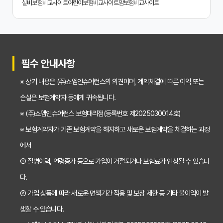
실비보험비교사이트
어린이보험비교사이트
암보험비교사이트
치아보험 비교사이트 활용 후기: 장점과 단점 완벽 분석
치아보험 비교사이트 선택 전 반드시 알아야 할 5가지 핵심 질문
30대가 놓치면 후회하는 치아보험 가입 시기, 왜 중요할까?
필수 안내사항
갱신형 vs 비갱신형 치아보험, 나에게 맞는 선택은? 장단점 비교분석
※ 상기 내용은 (주)쇼엠인슈어런스의 의견이며, 계약체결에 따른 이익 또는
2026년 치아보험료 인상, 지금 가입해야 이득일까? 꼼꼼 비교 분석
손실은 보험계약자 등에게 귀속됩니다.
임플란트, 크라운 치료비 부담? 치아보험 비교사이트 활용법 및 보장꿀팁
※ (주)쇼엠인슈어런스 보험대리점(등록번호 제2025030014호)
※ 보험계약자가 기존 보험계약을 해지하고 새로운 보험계약을 체결하는 과정
2026년 치아보험, 가격 vs 보장! 비교 분석으로 나에게 딱 맞는 보험 찾기
에서
치아보험 가입 전 필독! 핵심 정보 비교 분석으로 후회 없는 선택하기
① 질병이력, 연령증가 등으로 가입이 거절되거나 보험료가 인상될 수 있습니
2026년 치아보험 비교, 현명한 선택을 위한 5가지 핵심 질문
다.
치아보험 비교사이트 활용법: 숨겨진 보장까지 꼼꼼하게 찾는 꿀팁
② 가입 상품에 따라 새로운 면책기간 적용 및 보장 제한 등 기타 불이익이 발
생할 수 있습니다.
5초 만에 끝내는 치아보험료 비교! 나에게 맞는 보험료는 얼마일까?