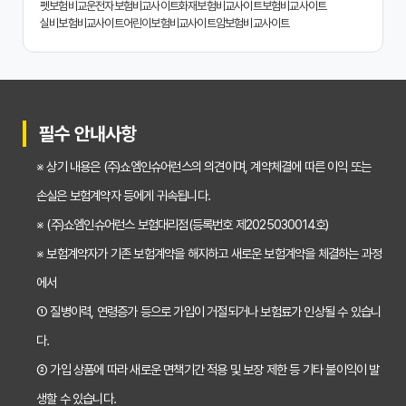
치아보험 비교사이트 똑똑하게 활용하는 3가지 꿀팁
펫보험비교
운전자보험비교사이트
화재보험비교사이트
보험비교사이트
실비보험비교사이트
어린이보험비교사이트
암보험비교사이트
치아보험 비교사이트 활용 후기: 장점과 단점 완벽 분석
치아보험 비교사이트 선택 전 반드시 알아야 할 5가지 핵심 질문
30대가 놓치면 후회하는 치아보험 가입 시기, 왜 중요할까?
필수 안내사항
갱신형 vs 비갱신형 치아보험, 나에게 맞는 선택은? 장단점 비교분석
※ 상기 내용은 (주)쇼엠인슈어런스의 의견이며, 계약체결에 따른 이익 또는
2026년 치아보험료 인상, 지금 가입해야 이득일까? 꼼꼼 비교 분석
손실은 보험계약자 등에게 귀속됩니다.
임플란트, 크라운 치료비 부담? 치아보험 비교사이트 활용법 및 보장꿀팁
※ (주)쇼엠인슈어런스 보험대리점(등록번호 제2025030014호)
※ 보험계약자가 기존 보험계약을 해지하고 새로운 보험계약을 체결하는 과정
2026년 치아보험, 가격 vs 보장! 비교 분석으로 나에게 딱 맞는 보험 찾기
에서
치아보험 가입 전 필독! 핵심 정보 비교 분석으로 후회 없는 선택하기
① 질병이력, 연령증가 등으로 가입이 거절되거나 보험료가 인상될 수 있습니
2026년 치아보험 비교, 현명한 선택을 위한 5가지 핵심 질문
다.
치아보험 비교사이트 활용법: 숨겨진 보장까지 꼼꼼하게 찾는 꿀팁
② 가입 상품에 따라 새로운 면책기간 적용 및 보장 제한 등 기타 불이익이 발
생할 수 있습니다.
5초 만에 끝내는 치아보험료 비교! 나에게 맞는 보험료는 얼마일까?