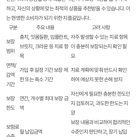
하고, 자신의 상황에 맞는 최적의 상품을 추천받을 수 있습니다. 이
는
현명한 소비자
가 되기 위한 지름길입니다.
구분
주요 내용
고려 사항
충치, 잇몸질환, 임플란트,
자주 발생할 수 있는 치료 항목
보장
브릿지, 크라운 등 치료 항
이 충분히 보장되는지 확인 필
범위
목
요
면책/
가입 후 일정 기간 보장 제
치료 계획에 맞춰 반드시 확인
감액
한 또는 축소 기간
하여 예상치 못한 손해 방지
기간
자신에게 필요한 충분한 한도인
보장
연간, 개수별 최대 보장 금
지 검토하고, 과도한 한도는 지
한도
액
양
보장 내용과 비교하여 합리적인
보험료
월 납입금액
수준인지 판단하고, 장기 납입
수준