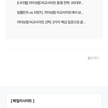
[나이별] 치아보험 비교사이트 활용 전략: 20대부터 60대까지 맞춤 가이드
임플란트 vs 브릿지, 치아보험 비교사이트에서 보장 범위 꼼꼼하게 확인하는 꿀팁
치아보험 비교사이트 선택, 3가지 핵심 질문으로 끝내기
치아보험 비교사이트 후기: 실제 사용자 경험 바탕으로 장단점 완벽 분석
치아보험 비교사이트, 숨겨진 함정 피하는 3가지 방법!
20대부터 50대까지! 연령별 맞춤 치아보험 비교사이트 활용법
돌아가기
2026년 최신! 치아보험 비교사이트 선택, 이것만 알면 실패 없다!
치아보험 비교사이트, 설계사 vs 다이렉트! 나에게 유리한 선택은?
나에게 딱 맞는 치아보험, 비교사이트에서 찾는 맞춤 설계
치아보험 비교, 현명한 소비자가 되는 지름길
2024년 치아보험 비교사이트 선택 가이드: 핵심 체크리스트
[ 패밀리사이트 ]