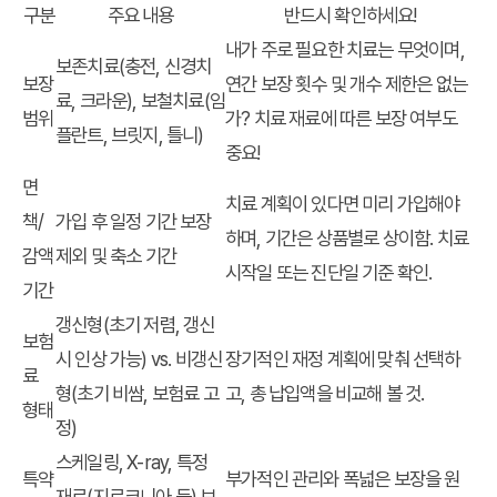
구분
주요 내용
반드시 확인하세요!
내가 주로 필요한 치료는 무엇이며,
보존치료(충전, 신경치
보장
연간 보장 횟수 및 개수 제한은 없는
료, 크라운), 보철치료(임
범위
가? 치료 재료에 따른 보장 여부도
플란트, 브릿지, 틀니)
중요!
면
치료 계획이 있다면 미리 가입해야
책/
가입 후 일정 기간 보장
하며, 기간은 상품별로 상이함. 치료
감액
제외 및 축소 기간
시작일 또는 진단일 기준 확인.
기간
갱신형(초기 저렴, 갱신
보험
시 인상 가능) vs. 비갱신
장기적인 재정 계획에 맞춰 선택하
료
형(초기 비쌈, 보험료 고
고, 총 납입액을 비교해 볼 것.
형태
정)
스케일링, X-ray, 특정
특약
부가적인 관리와 폭넓은 보장을 원
재료(지르코니아 등) 보