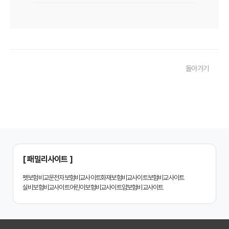
치아보험 비교사이트 후기: 실제 사용자 경험 바탕으로 장단점 완벽 분석
치아보험 비교사이트, 숨겨진 함정 피하는 3가지 방법!
20대부터 50대까지! 연령별 맞춤 치아보험 비교사이트 활용법
돌아가기
2026년 최신! 치아보험 비교사이트 선택, 이것만 알면 실패 없다!
치아보험 비교사이트, 설계사 vs 다이렉트! 나에게 유리한 선택은?
나에게 딱 맞는 치아보험, 비교사이트에서 찾는 맞춤 설계
치아보험 비교, 현명한 소비자가 되는 지름길
2024년 치아보험 비교사이트 선택 가이드: 핵심 체크리스트
[ 패밀리사이트 ]
치아보험 비교사이트 똑똑하게 활용하는 3가지 꿀팁
펫보험비교
운전자보험비교사이트
화재보험비교사이트
보험비교사이트
실비보험비교사이트
어린이보험비교사이트
암보험비교사이트
치아보험 비교사이트 활용 후기: 장점과 단점 완벽 분석
치아보험 비교사이트 선택 전 반드시 알아야 할 5가지 핵심 질문