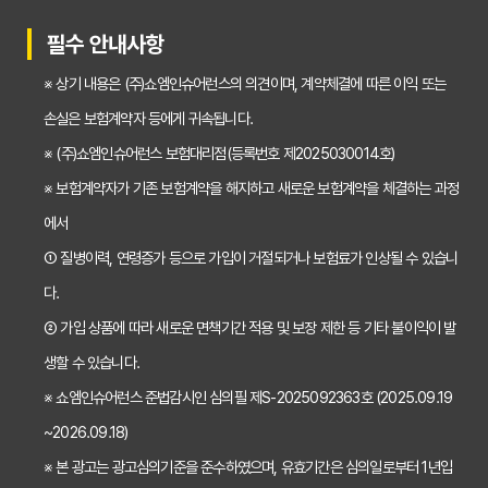
30대가 놓치면 후회하는 치아보험 가입 시기, 왜 중요할까?
필수 안내사항
갱신형 vs 비갱신형 치아보험, 나에게 맞는 선택은? 장단점 비교분석
※ 상기 내용은 (주)쇼엠인슈어런스의 의견이며, 계약체결에 따른 이익 또는
2026년 치아보험료 인상, 지금 가입해야 이득일까? 꼼꼼 비교 분석
손실은 보험계약자 등에게 귀속됩니다.
임플란트, 크라운 치료비 부담? 치아보험 비교사이트 활용법 및 보장꿀팁
※ (주)쇼엠인슈어런스 보험대리점(등록번호 제2025030014호)
※ 보험계약자가 기존 보험계약을 해지하고 새로운 보험계약을 체결하는 과정
2026년 치아보험, 가격 vs 보장! 비교 분석으로 나에게 딱 맞는 보험 찾기
에서
치아보험 가입 전 필독! 핵심 정보 비교 분석으로 후회 없는 선택하기
① 질병이력, 연령증가 등으로 가입이 거절되거나 보험료가 인상될 수 있습니
2026년 치아보험 비교, 현명한 선택을 위한 5가지 핵심 질문
다.
치아보험 비교사이트 활용법: 숨겨진 보장까지 꼼꼼하게 찾는 꿀팁
② 가입 상품에 따라 새로운 면책기간 적용 및 보장 제한 등 기타 불이익이 발
생할 수 있습니다.
5초 만에 끝내는 치아보험료 비교! 나에게 맞는 보험료는 얼마일까?
※ 쇼엠인슈어런스 준법감시인 심의필 제S-2025092363호 (2025.09.19
치아보험 비교사이트 활용법: 숨은 꿀팁 대방출! 보험료 절약 노하우
~2026.09.18)
치아보험 비교사이트, 객관적인 정보? 광고? 꼼꼼 비교 분석!
※ 본 광고는 광고심의기준을 준수하였으며, 유효기간은 심의일로부터 1년입