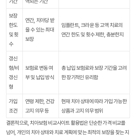
기간
액되는 기간
보장
연간, 치아당 받
한도
임플란트, 크라운 등 고액 치료의
을 수 있는 최대
및 횟
연간 한도 및 횟수 제한, 충분한지
보장
수
갱신
형/비
보험료 변동 여
총 납입 보험료와 보장 기간을 고려
갱신
부 및 납입 방식
한 장기적인 유리함
형
가입
연령 제한, 건강
현재 치아 상태에 따라 가입 가능한
조건
고지 의무 등
상품과 고지 의무 범위
결론적으로,
치아보험 비교사이트 활용법
은 단순한 가격 비교를
넘어, 개인의 치아 상태와 치료 계획에 맞는 최적의 보장을 찾는 지