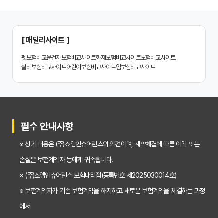
치아보험 비교, 현명한 소비자가 되는 지름길
2024년 치아보험 비교사이트 선택 가이드: 핵심 체크리스트
[ 패밀리사이트 ]
치아보험 비교사이트 똑똑하게 활용하는 3가지 꿀팁
펫보험비교
운전자보험비교사이트
화재보험비교사이트
보험비교사이트
실비보험비교사이트
어린이보험비교사이트
암보험비교사이트
치아보험 비교사이트 활용 후기: 장점과 단점 완벽 분석
치아보험 비교사이트 선택 전 반드시 알아야 할 5가지 핵심 질문
30대가 놓치면 후회하는 치아보험 가입 시기, 왜 중요할까?
필수 안내사항
갱신형 vs 비갱신형 치아보험, 나에게 맞는 선택은? 장단점 비교분석
※ 상기 내용은 (주)쇼엠인슈어런스의 의견이며, 계약체결에 따른 이익 또는
2026년 치아보험료 인상, 지금 가입해야 이득일까? 꼼꼼 비교 분석
손실은 보험계약자 등에게 귀속됩니다.
임플란트, 크라운 치료비 부담? 치아보험 비교사이트 활용법 및 보장꿀팁
※ (주)쇼엠인슈어런스 보험대리점(등록번호 제2025030014호)
※ 보험계약자가 기존 보험계약을 해지하고 새로운 보험계약을 체결하는 과정
2026년 치아보험, 가격 vs 보장! 비교 분석으로 나에게 딱 맞는 보험 찾기
에서
치아보험 가입 전 필독! 핵심 정보 비교 분석으로 후회 없는 선택하기