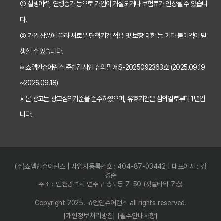
① 질병이력, 연령증가 등으로 가입이 거절되거나 보험료가 인상될 수 있습니
2026년 치아보험 비교, 현명한 선택을 위한 5가지 핵심 질문
다.
치아보험 비교사이트 활용법: 숨겨진 보장까지 꼼꼼하게 찾는 꿀팁
② 가입 상품에 따라 새로운 면책기간 적용 및 보장 제한 등 기타 불이익이 발
생할 수 있습니다.
5초 만에 끝내는 치아보험료 비교! 나에게 맞는 보험료는 얼마일까?
※ 쇼엠인슈어런스 준법감시인 심의필 제S-2025092363호 (2025.09.19
치아보험 비교사이트 활용법: 숨은 꿀팁 대방출! 보험료 절약 노하우
~2026.09.18)
치아보험 비교사이트, 객관적인 정보? 광고? 꼼꼼 비교 분석!
※ 본 광고는 광고심의기준을 준수하였으며, 유효기간은 심의일로부터 1년입
2024 최신! 치아보험 비교사이트 선택 가이드: 현명한 소비자가 되는 법
니다.
치아보험 비교사이트, 가입 전 반드시 알아야 할 5가지 함정 피하기
나에게 딱 맞는 치아보험 비교사이트, 이것만 확인하세요! (필수 체크리스트)
(주)쇼엠인슈어런스 | 사업자등록번호 : 404-87-03442 | 대표이사 : 강
5분 만에 끝내는 치아보험 비교! 나에게 딱 맞는 보험 찾고 숨은 혜택까지 챙기기
경준
주소 : 인천광역시 연수구 송도동 7-50 (갯벌타워 7층)
치아보험 비교사이트 완벽 분석: 장단점 비교 & 나에게 최적의 보험사 선택 가이드
Copyright 2025. 쇼엠인슈어런스 all rights reserved.
비싼 치아보험료, 이제 그만! 가입 전 필수 확인사항 3가지 & 후회없는 선택 꿀팁
[개인정보처리방침]
[필수안내사항]