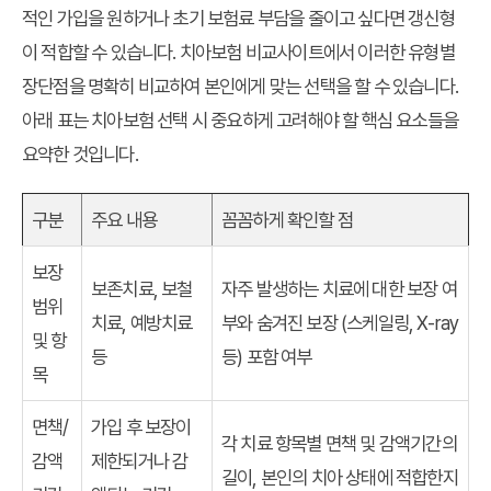
적인 가입을 원하거나 초기 보험료 부담을 줄이고 싶다면 갱신형
이 적합할 수 있습니다.
치아보험 비교사이트
에서 이러한 유형별
장단점을 명확히 비교하여 본인에게 맞는 선택을 할 수 있습니다.
아래 표는 치아보험 선택 시 중요하게 고려해야 할 핵심 요소들을
요약한 것입니다.
구분
주요 내용
꼼꼼하게 확인할 점
보장
보존치료, 보철
자주 발생하는 치료에 대한 보장 여
범위
치료, 예방치료
부와 숨겨진 보장 (스케일링, X-ray
및 항
등
등) 포함 여부
목
면책/
가입 후 보장이
각 치료 항목별 면책 및 감액기간의
감액
제한되거나 감
길이, 본인의 치아 상태에 적합한지