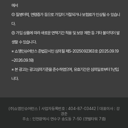
에서
치아보험 가입 전 필독! 핵심 정보 비교 분석으로 후회 없는 선택하기
① 질병이력, 연령증가 등으로 가입이 거절되거나 보험료가 인상될 수 있습니
2026년 치아보험 비교, 현명한 선택을 위한 5가지 핵심 질문
다.
치아보험 비교사이트 활용법: 숨겨진 보장까지 꼼꼼하게 찾는 꿀팁
② 가입 상품에 따라 새로운 면책기간 적용 및 보장 제한 등 기타 불이익이 발
생할 수 있습니다.
5초 만에 끝내는 치아보험료 비교! 나에게 맞는 보험료는 얼마일까?
※ 쇼엠인슈어런스 준법감시인 심의필 제S-2025092363호 (2025.09.19
치아보험 비교사이트 활용법: 숨은 꿀팁 대방출! 보험료 절약 노하우
~2026.09.18)
치아보험 비교사이트, 객관적인 정보? 광고? 꼼꼼 비교 분석!
※ 본 광고는 광고심의기준을 준수하였으며, 유효기간은 심의일로부터 1년입
2024 최신! 치아보험 비교사이트 선택 가이드: 현명한 소비자가 되는 법
니다.
치아보험 비교사이트, 가입 전 반드시 알아야 할 5가지 함정 피하기
나에게 딱 맞는 치아보험 비교사이트, 이것만 확인하세요! (필수 체크리스트)
(주)쇼엠인슈어런스 | 사업자등록번호 : 404-87-03442 | 대표이사 : 강
5분 만에 끝내는 치아보험 비교! 나에게 딱 맞는 보험 찾고 숨은 혜택까지 챙기기
경준
주소 : 인천광역시 연수구 송도동 7-50 (갯벌타워 7층)
치아보험 비교사이트 완벽 분석: 장단점 비교 & 나에게 최적의 보험사 선택 가이드