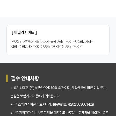
나에게 딱 맞는 치아보험, 비교사이트에서 찾는 맞춤 설계
치아보험 비교, 현명한 소비자가 되는 지름길
2024년 치아보험 비교사이트 선택 가이드: 핵심 체크리스트
[ 패밀리사이트 ]
치아보험 비교사이트 똑똑하게 활용하는 3가지 꿀팁
펫보험비교
운전자보험비교사이트
화재보험비교사이트
보험비교사이트
실비보험비교사이트
어린이보험비교사이트
암보험비교사이트
치아보험 비교사이트 활용 후기: 장점과 단점 완벽 분석
치아보험 비교사이트 선택 전 반드시 알아야 할 5가지 핵심 질문
30대가 놓치면 후회하는 치아보험 가입 시기, 왜 중요할까?
필수 안내사항
갱신형 vs 비갱신형 치아보험, 나에게 맞는 선택은? 장단점 비교분석
※ 상기 내용은 (주)쇼엠인슈어런스의 의견이며, 계약체결에 따른 이익 또는
2026년 치아보험료 인상, 지금 가입해야 이득일까? 꼼꼼 비교 분석
손실은 보험계약자 등에게 귀속됩니다.
임플란트, 크라운 치료비 부담? 치아보험 비교사이트 활용법 및 보장꿀팁
※ (주)쇼엠인슈어런스 보험대리점(등록번호 제2025030014호)
※ 보험계약자가 기존 보험계약을 해지하고 새로운 보험계약을 체결하는 과정
2026년 치아보험, 가격 vs 보장! 비교 분석으로 나에게 딱 맞는 보험 찾기