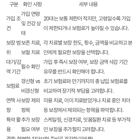
구분
확인 사항
세부 내용
가입 연령
가입 조
20대는 보통 제한이 적지만, 고령일수록 가입
및 건강 상
건
이 제한되거나 보험료가 높아질 수 있습니다.
태
보장 범
보존 치료,
각 치료별 보장 한도, 횟수, 금액을 비교하고 본
위
보철 치료
인에게 필요한 보장을 선택합니다.
대기/감
가입 후 즉시 보장 여부, 보장 금액 삭감 기간
필수 확인
액 기간
유무를 반드시 확인해야 합니다.
갱신형 vs
초기 보험료와 만기까지의 총 납입 보험료를
보험료
비갱신형
비교하여 장기적 부담을 고려합니다.
면책 사
보장 제외
미용 치료, 이미 치료받았거나 치료 중인 치아
항
항목
등 보장에서 제외되는 항목을 파악합니다.
특약 활
추가 보장
스케일링, 신경치료, 잇몸질환 치료 등 부가적
용
필요 여부
인 보장을 추가할지 고려합니다.
결론: 현명한 치아보험 준비로 건강한 미래를!