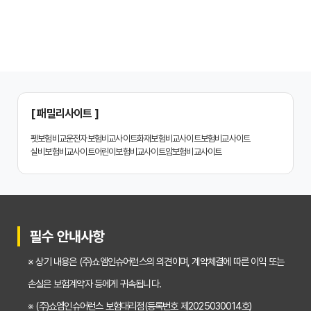
치아보험 비교사이트, 설계사 vs 다이렉트! 나에게 유리한 선택은?
나에게 딱 맞는 치아보험, 비교사이트에서 찾는 맞춤 설계
치아보험 비교, 현명한 소비자가 되는 지름길
2024년 치아보험 비교사이트 선택 가이드: 핵심 체크리스트
[ 패밀리사이트 ]
치아보험 비교사이트 똑똑하게 활용하는 3가지 꿀팁
펫보험비교
운전자보험비교사이트
화재보험비교사이트
보험비교사이트
실비보험비교사이트
어린이보험비교사이트
암보험비교사이트
치아보험 비교사이트 활용 후기: 장점과 단점 완벽 분석
치아보험 비교사이트 선택 전 반드시 알아야 할 5가지 핵심 질문
30대가 놓치면 후회하는 치아보험 가입 시기, 왜 중요할까?
필수 안내사항
갱신형 vs 비갱신형 치아보험, 나에게 맞는 선택은? 장단점 비교분석
※ 상기 내용은 (주)쇼엠인슈어런스의 의견이며, 계약체결에 따른 이익 또는
2026년 치아보험료 인상, 지금 가입해야 이득일까? 꼼꼼 비교 분석
손실은 보험계약자 등에게 귀속됩니다.
임플란트, 크라운 치료비 부담? 치아보험 비교사이트 활용법 및 보장꿀팁
※ (주)쇼엠인슈어런스 보험대리점(등록번호 제2025030014호)