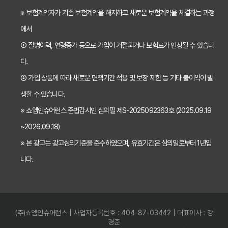
※ 보험계약자가 기존 보험계약을 해지하고 새로운 보험계약을 체결하는 과정
2026년 치아보험, 가격 vs 보장! 비교 분석으로 나에게 딱 맞는 보험 찾기
에서
치아보험 가입 전 필독! 핵심 정보 비교 분석으로 후회 없는 선택하기
① 질병이력, 연령증가 등으로 가입이 거절되거나 보험료가 인상될 수 있습니
2026년 치아보험 비교, 현명한 선택을 위한 5가지 핵심 질문
다.
치아보험 비교사이트 활용법: 숨겨진 보장까지 꼼꼼하게 찾는 꿀팁
② 가입 상품에 따라 새로운 면책기간 적용 및 보장 제한 등 기타 불이익이 발
생할 수 있습니다.
5초 만에 끝내는 치아보험료 비교! 나에게 맞는 보험료는 얼마일까?
※ 쇼엠인슈어런스 준법감시인 심의필 제S-2025092363호 (2025.09.19
치아보험 비교사이트 활용법: 숨은 꿀팁 대방출! 보험료 절약 노하우
~2026.09.18)
치아보험 비교사이트, 객관적인 정보? 광고? 꼼꼼 비교 분석!
※ 본 광고는 광고심의기준을 준수하였으며, 유효기간은 심의일로부터 1년입
2024 최신! 치아보험 비교사이트 선택 가이드: 현명한 소비자가 되는 법
니다.
치아보험 비교사이트, 가입 전 반드시 알아야 할 5가지 함정 피하기
나에게 딱 맞는 치아보험 비교사이트, 이것만 확인하세요! (필수 체크리스트)
(주)쇼엠인슈어런스 | 사업자등록번호 : 404-87-03442 | 대표이사 : 강
5분 만에 끝내는 치아보험 비교! 나에게 딱 맞는 보험 찾고 숨은 혜택까지 챙기기
경준