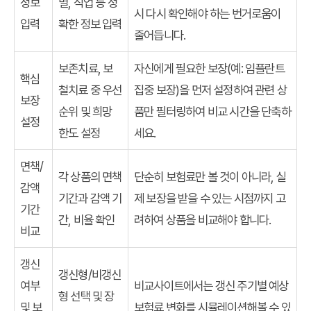
정보
별, 직업 등 정
시 다시 확인해야 하는 번거로움이
입력
확한 정보 입력
줄어듭니다.
보존치료, 보
자신에게 필요한 보장(예: 임플란트
핵심
철치료 중 우선
집중 보장)을 먼저 설정하여 관련 상
보장
순위 및 희망
품만 필터링하여 비교 시간을 단축하
설정
한도 설정
세요.
면책/
각 상품의 면책
단순히 보험료만 볼 것이 아니라, 실
감액
기간과 감액 기
제 보장을 받을 수 있는 시점까지 고
기간
간, 비율 확인
려하여 상품을 비교해야 합니다.
비교
갱신
갱신형/비갱신
여부
비교사이트에서는 갱신 주기별 예상
형 선택 및 장
및 보
보험료 변화를 시뮬레이션해볼 수 있