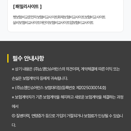
2024년 치아보험 비교사이트 선택 가이드: 핵심 체크리스트
[ 패밀리사이트 ]
치아보험 비교사이트 똑똑하게 활용하는 3가지 꿀팁
펫보험비교
운전자보험비교사이트
화재보험비교사이트
보험비교사이트
실비보험비교사이트
어린이보험비교사이트
암보험비교사이트
치아보험 비교사이트 활용 후기: 장점과 단점 완벽 분석
치아보험 비교사이트 선택 전 반드시 알아야 할 5가지 핵심 질문
30대가 놓치면 후회하는 치아보험 가입 시기, 왜 중요할까?
필수 안내사항
갱신형 vs 비갱신형 치아보험, 나에게 맞는 선택은? 장단점 비교분석
※ 상기 내용은 (주)쇼엠인슈어런스의 의견이며, 계약체결에 따른 이익 또는
2026년 치아보험료 인상, 지금 가입해야 이득일까? 꼼꼼 비교 분석
손실은 보험계약자 등에게 귀속됩니다.
임플란트, 크라운 치료비 부담? 치아보험 비교사이트 활용법 및 보장꿀팁
※ (주)쇼엠인슈어런스 보험대리점(등록번호 제2025030014호)
※ 보험계약자가 기존 보험계약을 해지하고 새로운 보험계약을 체결하는 과정
2026년 치아보험, 가격 vs 보장! 비교 분석으로 나에게 딱 맞는 보험 찾기
에서
치아보험 가입 전 필독! 핵심 정보 비교 분석으로 후회 없는 선택하기
① 질병이력, 연령증가 등으로 가입이 거절되거나 보험료가 인상될 수 있습니
2026년 치아보험 비교, 현명한 선택을 위한 5가지 핵심 질문
다.