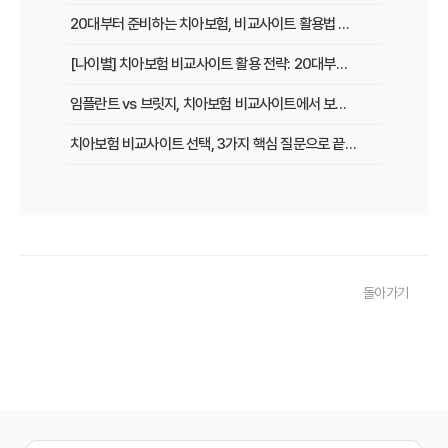
20대부터 준비하는 치아보험, 비교사이트 활용법 A to Z
[나이별] 치아보험 비교사이트 활용 전략: 20대부터 60대까지 맞춤 가이드
임플란트 vs 브릿지, 치아보험 비교사이트에서 보장 범위 꼼꼼하게 확인하는 꿀팁
치아보험 비교사이트 선택, 3가지 핵심 질문으로 끝내기
치아보험 비교사이트 후기: 실제 사용자 경험 바탕으로 장단점 완벽 분석
치아보험 비교사이트, 숨겨진 함정 피하는 3가지 방법!
20대부터 50대까지! 연령별 맞춤 치아보험 비교사이트 활용법
돌아가기
2026년 최신! 치아보험 비교사이트 선택, 이것만 알면 실패 없다!
치아보험 비교사이트, 설계사 vs 다이렉트! 나에게 유리한 선택은?
나에게 딱 맞는 치아보험, 비교사이트에서 찾는 맞춤 설계
치아보험 비교, 현명한 소비자가 되는 지름길