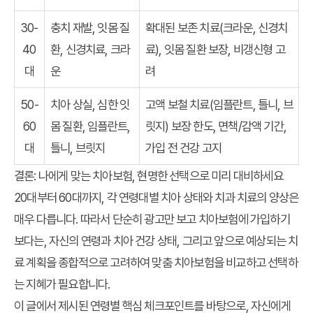
30-
충치 재발, 잇몸 질
확대된 보존 치료(크라운, 신경치
40
환, 신경치료, 크라
료), 잇몸 질환 보장, 비갱신형 고
대
운
려
50-
치아 상실, 심한 잇
고액 보철 치료(임플란트, 틀니, 브
60
몸 질환, 임플란트,
릿지) 보장 한도, 면책/감액 기간,
대
틀니, 브릿지
가입 전 건강 고지
결론: 나에게 맞는 치아보험, 현명한 선택으로 미리 대비하세요
20대부터 60대까지, 각 연령대별 치아 상태와 치과 치료의 양상은
매우 다릅니다. 따라서 단순히 광고만 보고 치아보험에 가입하기
보다는, 자신의 연령과 치아 건강 상태, 그리고 앞으로 예상되는 치
료 계획을 종합적으로 고려하여 맞춤 치아보험을 비교하고 선택하
는 지혜가 필요합니다.
이 글에서 제시된 연령별 핵심 체크포인트를 바탕으로, 자신에게