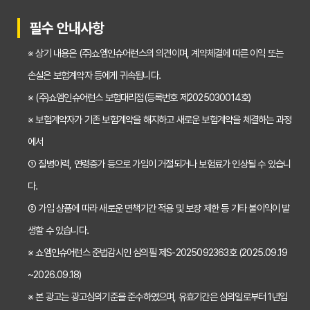
30대가 놓치면 후회하는 치아보험 가입 시기, 왜 중요할까?
필수 안내사항
갱신형 vs 비갱신형 치아보험, 나에게 맞는 선택은? 장단점 비교분석
※ 상기 내용은 (주)쇼엠인슈어런스의 의견이며, 계약체결에 따른 이익 또는
2026년 치아보험료 인상, 지금 가입해야 이득일까? 꼼꼼 비교 분석
손실은 보험계약자 등에게 귀속됩니다.
임플란트, 크라운 치료비 부담? 치아보험 비교사이트 활용법 및 보장꿀팁
※ (주)쇼엠인슈어런스 보험대리점(등록번호 제2025030014호)
※ 보험계약자가 기존 보험계약을 해지하고 새로운 보험계약을 체결하는 과정
2026년 치아보험, 가격 vs 보장! 비교 분석으로 나에게 딱 맞는 보험 찾기
에서
치아보험 가입 전 필독! 핵심 정보 비교 분석으로 후회 없는 선택하기
① 질병이력, 연령증가 등으로 가입이 거절되거나 보험료가 인상될 수 있습니
2026년 치아보험 비교, 현명한 선택을 위한 5가지 핵심 질문
다.
치아보험 비교사이트 활용법: 숨겨진 보장까지 꼼꼼하게 찾는 꿀팁
② 가입 상품에 따라 새로운 면책기간 적용 및 보장 제한 등 기타 불이익이 발
생할 수 있습니다.
5초 만에 끝내는 치아보험료 비교! 나에게 맞는 보험료는 얼마일까?
※ 쇼엠인슈어런스 준법감시인 심의필 제S-2025092363호 (2025.09.19
치아보험 비교사이트 활용법: 숨은 꿀팁 대방출! 보험료 절약 노하우
~2026.09.18)
치아보험 비교사이트, 객관적인 정보? 광고? 꼼꼼 비교 분석!
※ 본 광고는 광고심의기준을 준수하였으며, 유효기간은 심의일로부터 1년입