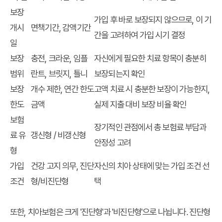
보장
가입 후 바로 보장되지 않으므로, 이 기
개시
면책기간, 감액기간
간을 고려하여 가입 시기 결정
일
보장
충전, 크라운, 임플
자신에게 필요한 치료 항목이 충분히
범위
란트, 브릿지, 틀니
보장되는지 확인
보장
개수 제한, 연간 한도
고액 치료 시 충분한 보장이 가능한지,
한도
금액
실제 지출 대비 보장 비율 확인
보험
장기적인 관점에서 총 보험료 부담과
료 유
갱신형 / 비갱신형
안정성 고려
형
가입
건강 고지 의무, 진단
자신의 치아 상태에 맞는 가입 조건 선
조건
형/비진단형
택
또한, 치아보험은 크게 '진단형'과 '비진단형'으로 나뉩니다. 진단형