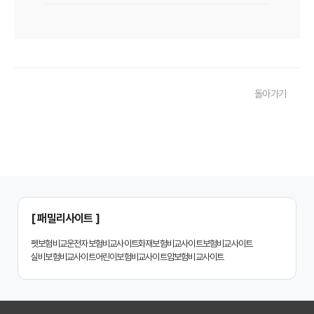
치아보험 비교사이트 후기: 실제 사용자 경험 바탕으로 장단점 완벽 분석
치아보험 비교사이트, 숨겨진 함정 피하는 3가지 방법!
20대부터 50대까지! 연령별 맞춤 치아보험 비교사이트 활용법
돌아가기
2026년 최신! 치아보험 비교사이트 선택, 이것만 알면 실패 없다!
치아보험 비교사이트, 설계사 vs 다이렉트! 나에게 유리한 선택은?
나에게 딱 맞는 치아보험, 비교사이트에서 찾는 맞춤 설계
치아보험 비교, 현명한 소비자가 되는 지름길
2024년 치아보험 비교사이트 선택 가이드: 핵심 체크리스트
[ 패밀리사이트 ]
치아보험 비교사이트 똑똑하게 활용하는 3가지 꿀팁
펫보험비교
운전자보험비교사이트
화재보험비교사이트
보험비교사이트
실비보험비교사이트
어린이보험비교사이트
암보험비교사이트
치아보험 비교사이트 활용 후기: 장점과 단점 완벽 분석
치아보험 비교사이트 선택 전 반드시 알아야 할 5가지 핵심 질문