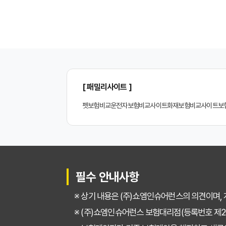
2026년 최신! 치아보
치아보험 비교사이트, 설
나에게 딱 맞는 치아보
[ 패밀리사이트 ]
치아보험 비교, 현명한
펫보험비교
운전자보험비교사이트
화재보험비교사이트
보
2024년 치아보험 비
치아보험 비교사이트 똑
치아보험 비교사이트 활
필수 안내사항
치아보험 비교사이트 선
※ 상기 내용은 (주)쇼엠인슈어런스의 의견이며,
30대가 놓치면 후회하는
※ (주)쇼엠인슈어런스 보험대리점(등록번호 제20