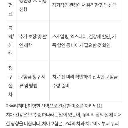
갱신형 vs. 비갱
험
장기적인 관점에서 유리한 형태 선택
신형
료
특
약/
추가 보장 및 할
스케일링, 엑스레이, 건강체 할인, 가
혜
인 혜택
족 할인 등 나에게 필요한 것 확인
택
청
구
보험금 청구 서
치료 전 미리 확인하여 신속한 보험금
절
류 및 방법
수령 준비
차
마무리하며: 현명한 선택으로 건강한 미소를 지키세요!
치아 건강은 오복 중 하나라는 말이 있듯이, 우리의 삶의 질에 지대
한 영향을 미칩니다. 치아보험은 고액의 치과 치료비로부터 우리