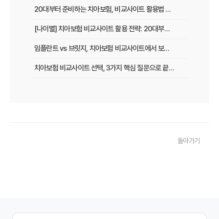
20대부터 준비하는 치아보험, 비교사이트 활용법 A to Z
[나이별] 치아보험 비교사이트 활용 전략: 20대부터 60대까지 맞춤 가이드
임플란트 vs 브릿지, 치아보험 비교사이트에서 보장 범위 꼼꼼하게 확인하는 꿀팁
치아보험 비교사이트 선택, 3가지 핵심 질문으로 끝내기
치아보험 비교사이트 후기: 실제 사용자 경험 바탕으로 장단점 완벽 분석
치아보험 비교사이트, 숨겨진 함정 피하는 3가지 방법!
20대부터 50대까지! 연령별 맞춤 치아보험 비교사이트 활용법
돌아가기
2026년 최신! 치아보험 비교사이트 선택, 이것만 알면 실패 없다!
치아보험 비교사이트, 설계사 vs 다이렉트! 나에게 유리한 선택은?
나에게 딱 맞는 치아보험, 비교사이트에서 찾는 맞춤 설계
치아보험 비교, 현명한 소비자가 되는 지름길