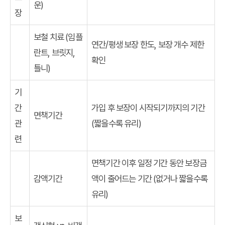
운)
장
보철 치료 (임플
연간/평생 보장 한도, 보장 개수 제한
란트, 브릿지,
확인
틀니)
기
간
가입 후 보장이 시작되기까지의 기간
면책기간
관
(짧을수록 유리)
련
면책기간 이후 일정 기간 동안 보장금
감액기간
액이 줄어드는 기간 (없거나 짧을수록
유리)
보