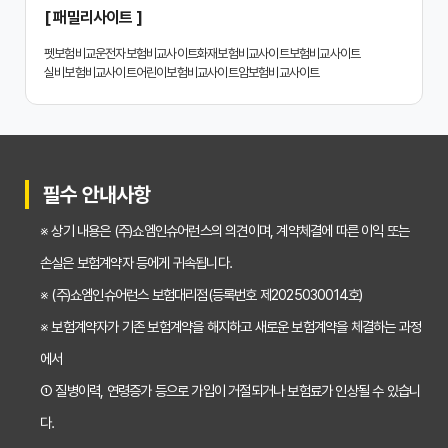
2024년 치아보험 비교사이트 선택 가이드: 핵심 체크리스트
[ 패밀리사이트 ]
치아보험 비교사이트 똑똑하게 활용하는 3가지 꿀팁
펫보험비교
운전자보험비교사이트
화재보험비교사이트
보험비교사이트
실비보험비교사이트
어린이보험비교사이트
암보험비교사이트
치아보험 비교사이트 활용 후기: 장점과 단점 완벽 분석
치아보험 비교사이트 선택 전 반드시 알아야 할 5가지 핵심 질문
30대가 놓치면 후회하는 치아보험 가입 시기, 왜 중요할까?
필수 안내사항
갱신형 vs 비갱신형 치아보험, 나에게 맞는 선택은? 장단점 비교분석
※ 상기 내용은 (주)쇼엠인슈어런스의 의견이며, 계약체결에 따른 이익 또는
2026년 치아보험료 인상, 지금 가입해야 이득일까? 꼼꼼 비교 분석
손실은 보험계약자 등에게 귀속됩니다.
임플란트, 크라운 치료비 부담? 치아보험 비교사이트 활용법 및 보장꿀팁
※ (주)쇼엠인슈어런스 보험대리점(등록번호 제2025030014호)
※ 보험계약자가 기존 보험계약을 해지하고 새로운 보험계약을 체결하는 과정
2026년 치아보험, 가격 vs 보장! 비교 분석으로 나에게 딱 맞는 보험 찾기
에서
치아보험 가입 전 필독! 핵심 정보 비교 분석으로 후회 없는 선택하기
① 질병이력, 연령증가 등으로 가입이 거절되거나 보험료가 인상될 수 있습니
2026년 치아보험 비교, 현명한 선택을 위한 5가지 핵심 질문
다.