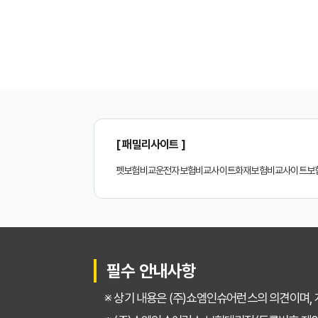
20대부터 50대까지!
2026년 최신! 치아보
치아보험 비교사이트, 설
나에게 딱 맞는 치아보
[ 패밀리사이트 ]
치아보험 비교, 현명한
펫보험비교
운전자보험비교사이트
화재보험비교사이트
보
2024년 치아보험 비
치아보험 비교사이트 똑
치아보험 비교사이트 활
필수 안내사항
치아보험 비교사이트 선
※ 상기 내용은 (주)쇼엠인슈어런스의 의견이며,
30대가 놓치면 후회하는