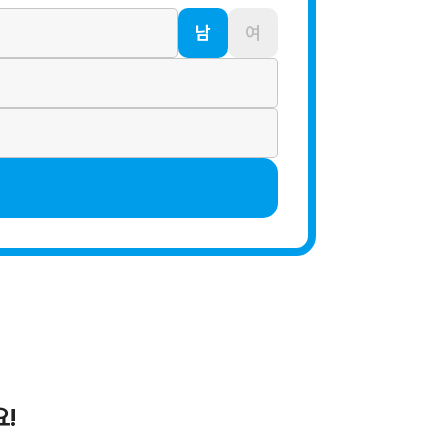
남
여
요!