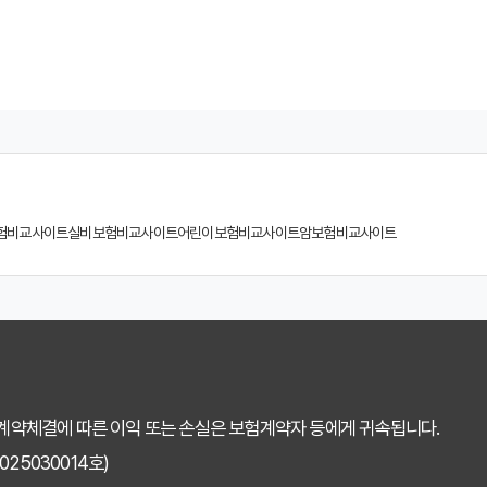
험 비교사이트 선택, 이것만 알면 실패 없다!
계사 vs 다이렉트! 나에게 유리한 선택은?
험, 비교사이트에서 찾는 맞춤 설계
 소비자가 되는 지름길
험비교사이트
실비보험비교사이트
어린이보험비교사이트
암보험비교사이트
교사이트 선택 가이드: 핵심 체크리스트
똑하게 활용하는 3가지 꿀팁
용 후기: 장점과 단점 완벽 분석
택 전 반드시 알아야 할 5가지 핵심 질문
 계약체결에 따른 이익 또는 손실은 보험계약자 등에게 귀속됩니다.
 치아보험 가입 시기, 왜 중요할까?
25030014호)