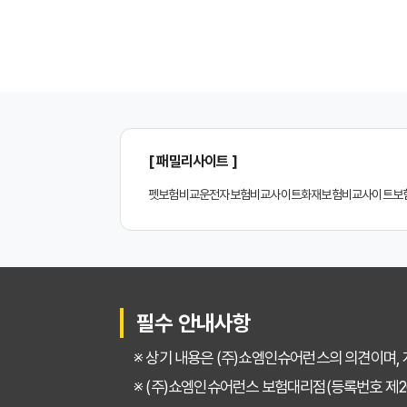
2026년 최신! 치아보
치아보험 비교사이트, 설
나에게 딱 맞는 치아보
[ 패밀리사이트 ]
치아보험 비교, 현명한
펫보험비교
운전자보험비교사이트
화재보험비교사이트
보
2024년 치아보험 비
치아보험 비교사이트 똑
치아보험 비교사이트 활
필수 안내사항
치아보험 비교사이트 선
※ 상기 내용은 (주)쇼엠인슈어런스의 의견이며,
30대가 놓치면 후회하는
※ (주)쇼엠인슈어런스 보험대리점(등록번호 제20