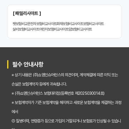
치아보험 비교, 현명한 소비자가 되는 지름길
2024년 치아보험 비교사이트 선택 가이드: 핵심 체크리스트
[ 패밀리사이트 ]
치아보험 비교사이트 똑똑하게 활용하는 3가지 꿀팁
펫보험비교
운전자보험비교사이트
화재보험비교사이트
보험비교사이트
실비보험비교사이트
어린이보험비교사이트
암보험비교사이트
치아보험 비교사이트 활용 후기: 장점과 단점 완벽 분석
치아보험 비교사이트 선택 전 반드시 알아야 할 5가지 핵심 질문
30대가 놓치면 후회하는 치아보험 가입 시기, 왜 중요할까?
필수 안내사항
갱신형 vs 비갱신형 치아보험, 나에게 맞는 선택은? 장단점 비교분석
※ 상기 내용은 (주)쇼엠인슈어런스의 의견이며, 계약체결에 따른 이익 또는
2026년 치아보험료 인상, 지금 가입해야 이득일까? 꼼꼼 비교 분석
손실은 보험계약자 등에게 귀속됩니다.
임플란트, 크라운 치료비 부담? 치아보험 비교사이트 활용법 및 보장꿀팁
※ (주)쇼엠인슈어런스 보험대리점(등록번호 제2025030014호)
※ 보험계약자가 기존 보험계약을 해지하고 새로운 보험계약을 체결하는 과정
2026년 치아보험, 가격 vs 보장! 비교 분석으로 나에게 딱 맞는 보험 찾기
에서
치아보험 가입 전 필독! 핵심 정보 비교 분석으로 후회 없는 선택하기
① 질병이력, 연령증가 등으로 가입이 거절되거나 보험료가 인상될 수 있습니
2026년 치아보험 비교, 현명한 선택을 위한 5가지 핵심 질문