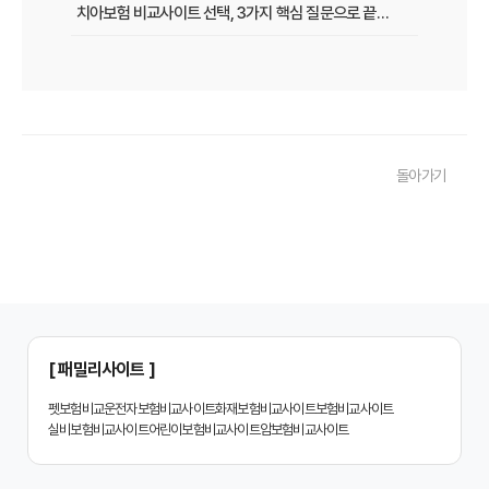
치아보험 비교사이트 선택, 3가지 핵심 질문으로 끝내기
치아보험 비교사이트 후기: 실제 사용자 경험 바탕으로 장단점 완벽 분석
치아보험 비교사이트, 숨겨진 함정 피하는 3가지 방법!
20대부터 50대까지! 연령별 맞춤 치아보험 비교사이트 활용법
돌아가기
2026년 최신! 치아보험 비교사이트 선택, 이것만 알면 실패 없다!
치아보험 비교사이트, 설계사 vs 다이렉트! 나에게 유리한 선택은?
나에게 딱 맞는 치아보험, 비교사이트에서 찾는 맞춤 설계
치아보험 비교, 현명한 소비자가 되는 지름길
2024년 치아보험 비교사이트 선택 가이드: 핵심 체크리스트
[ 패밀리사이트 ]
치아보험 비교사이트 똑똑하게 활용하는 3가지 꿀팁
펫보험비교
운전자보험비교사이트
화재보험비교사이트
보험비교사이트
실비보험비교사이트
어린이보험비교사이트
암보험비교사이트
치아보험 비교사이트 활용 후기: 장점과 단점 완벽 분석