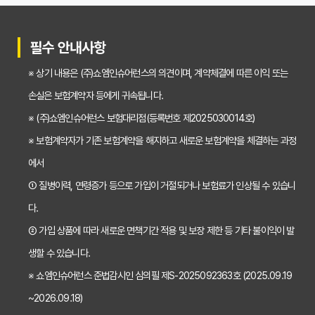
치아보험 비교사이트 선택 전 반드시 알아야 할 5가지 핵심 질문
30대가 놓치면 후회하는 치아보험 가입 시기, 왜 중요할까?
필수 안내사항
갱신형 vs 비갱신형 치아보험, 나에게 맞는 선택은? 장단점 비교분석
※ 상기 내용은 (주)쇼엠인슈어런스의 의견이며, 계약체결에 따른 이익 또는
2026년 치아보험료 인상, 지금 가입해야 이득일까? 꼼꼼 비교 분석
손실은 보험계약자 등에게 귀속됩니다.
임플란트, 크라운 치료비 부담? 치아보험 비교사이트 활용법 및 보장꿀팁
※ (주)쇼엠인슈어런스 보험대리점(등록번호 제2025030014호)
※ 보험계약자가 기존 보험계약을 해지하고 새로운 보험계약을 체결하는 과정
2026년 치아보험, 가격 vs 보장! 비교 분석으로 나에게 딱 맞는 보험 찾기
에서
치아보험 가입 전 필독! 핵심 정보 비교 분석으로 후회 없는 선택하기
① 질병이력, 연령증가 등으로 가입이 거절되거나 보험료가 인상될 수 있습니
2026년 치아보험 비교, 현명한 선택을 위한 5가지 핵심 질문
다.
치아보험 비교사이트 활용법: 숨겨진 보장까지 꼼꼼하게 찾는 꿀팁
② 가입 상품에 따라 새로운 면책기간 적용 및 보장 제한 등 기타 불이익이 발
생할 수 있습니다.
5초 만에 끝내는 치아보험료 비교! 나에게 맞는 보험료는 얼마일까?
※ 쇼엠인슈어런스 준법감시인 심의필 제S-2025092363호 (2025.09.19
치아보험 비교사이트 활용법: 숨은 꿀팁 대방출! 보험료 절약 노하우
~2026.09.18)
치아보험 비교사이트, 객관적인 정보? 광고? 꼼꼼 비교 분석!