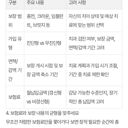
구분
주요 내용
고려 사항
보장 범
충전, 크라운, 임플란
자신의 치아 상태 및 예상 치
위
트, 브릿지 등
료에 맞는 범위 선택
가입 유
치과 검진 여부, 보장 금액,
진단형 vs 무진단형
형
면책/감액 기간 고려
면책/
보장 개시 시점 및 보
치료 계획과 가입 시기 조절,
감액 기
장 금액 축소 기간
기간 중 치료 제한 확인
간
월납입금액 (갱신형
감당 가능한 수준인지, 장기
보험료
vs 비갱신형)
적인 총 납입액 고려
4. 보험료와 보장 내용의 균형을 맞추세요
무조건 저렴한 보험료만을 쫓아가다 보면 정작 필요한 순간에 충