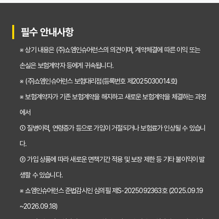
치아보험 비교사이트 선택 전 반드시 알아야 할 5가지 핵심 질문
30대가 놓치면 후회하는 치아보험 가입 시기, 왜 중요할까?
필수 안내사항
갱신형 vs 비갱신형 치아보험, 나에게 맞는 선택은? 장단점 비교분석
※ 상기 내용은 (주)쇼엠인슈어런스의 의견이며, 계약체결에 따른 이익 또는
2026년 치아보험료 인상, 지금 가입해야 이득일까? 꼼꼼 비교 분석
손실은 보험계약자 등에게 귀속됩니다.
임플란트, 크라운 치료비 부담? 치아보험 비교사이트 활용법 및 보장꿀팁
※ (주)쇼엠인슈어런스 보험대리점(등록번호 제2025030014호)
※ 보험계약자가 기존 보험계약을 해지하고 새로운 보험계약을 체결하는 과정
2026년 치아보험, 가격 vs 보장! 비교 분석으로 나에게 딱 맞는 보험 찾기
에서
치아보험 가입 전 필독! 핵심 정보 비교 분석으로 후회 없는 선택하기
① 질병이력, 연령증가 등으로 가입이 거절되거나 보험료가 인상될 수 있습니
2026년 치아보험 비교, 현명한 선택을 위한 5가지 핵심 질문
다.
치아보험 비교사이트 활용법: 숨겨진 보장까지 꼼꼼하게 찾는 꿀팁
② 가입 상품에 따라 새로운 면책기간 적용 및 보장 제한 등 기타 불이익이 발
생할 수 있습니다.
5초 만에 끝내는 치아보험료 비교! 나에게 맞는 보험료는 얼마일까?
※ 쇼엠인슈어런스 준법감시인 심의필 제S-2025092363호 (2025.09.19
치아보험 비교사이트 활용법: 숨은 꿀팁 대방출! 보험료 절약 노하우
~2026.09.18)
치아보험 비교사이트, 객관적인 정보? 광고? 꼼꼼 비교 분석!