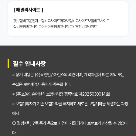
2024년 치아보험 비교사이트 선택 가이드: 핵심 체크리스트
[ 패밀리사이트 ]
치아보험 비교사이트 똑똑하게 활용하는 3가지 꿀팁
펫보험비교
운전자보험비교사이트
화재보험비교사이트
보험비교사이트
실비보험비교사이트
어린이보험비교사이트
암보험비교사이트
치아보험 비교사이트 활용 후기: 장점과 단점 완벽 분석
치아보험 비교사이트 선택 전 반드시 알아야 할 5가지 핵심 질문
30대가 놓치면 후회하는 치아보험 가입 시기, 왜 중요할까?
필수 안내사항
갱신형 vs 비갱신형 치아보험, 나에게 맞는 선택은? 장단점 비교분석
※ 상기 내용은 (주)쇼엠인슈어런스의 의견이며, 계약체결에 따른 이익 또는
2026년 치아보험료 인상, 지금 가입해야 이득일까? 꼼꼼 비교 분석
손실은 보험계약자 등에게 귀속됩니다.
임플란트, 크라운 치료비 부담? 치아보험 비교사이트 활용법 및 보장꿀팁
※ (주)쇼엠인슈어런스 보험대리점(등록번호 제2025030014호)
※ 보험계약자가 기존 보험계약을 해지하고 새로운 보험계약을 체결하는 과정
2026년 치아보험, 가격 vs 보장! 비교 분석으로 나에게 딱 맞는 보험 찾기
에서
치아보험 가입 전 필독! 핵심 정보 비교 분석으로 후회 없는 선택하기
① 질병이력, 연령증가 등으로 가입이 거절되거나 보험료가 인상될 수 있습니
2026년 치아보험 비교, 현명한 선택을 위한 5가지 핵심 질문
다.