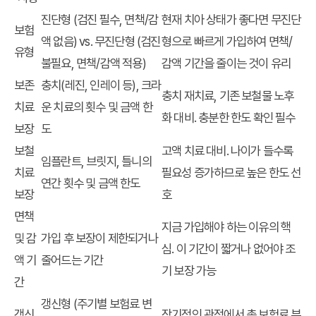
진단형 (검진 필수, 면책/감
현재 치아 상태가 좋다면 무진단
보험
액 없음) vs. 무진단형 (검진
형으로 빠르게 가입하여 면책/
유형
불필요, 면책/감액 적용)
감액 기간을 줄이는 것이 유리
보존
충치(레진, 인레이 등), 크라
충치 재치료, 기존 보철물 노후
치료
운 치료의 횟수 및 금액 한
화 대비. 충분한 한도 확인 필수
보장
도
보철
고액 치료 대비. 나이가 들수록
임플란트, 브릿지, 틀니의
치료
필요성 증가하므로 높은 한도 선
연간 횟수 및 금액 한도
보장
호
면책
지금 가입해야 하는 이유
의 핵
및 감
가입 후 보장이 제한되거나
심. 이 기간이 짧거나 없어야 조
액 기
줄어드는 기간
기 보장 가능
간
갱신형 (주기별 보험료 변
갱신
장기적인 관점에서 총 보험료 부