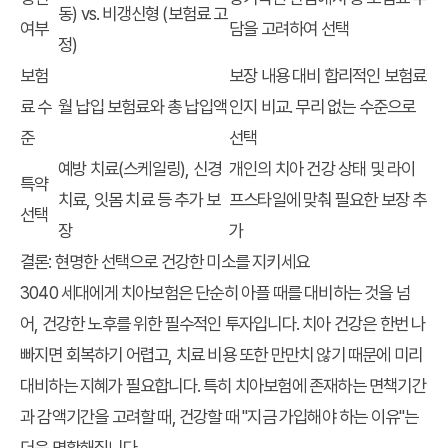
동) vs. 비갱신형 (보험료 고
여부
담을 고려하여 선택
정)
보험
보장 내용 대비 합리적인 보험료
료 수
월 납입 보험료와 총 납입액
인지 비교. 무리 없는 수준으로
준
선택
예방 치료(스케일링), 신경
개인의 치아 건강 상태 및 라이
특약
치료, 잇몸 치료 등 추가 보
프스타일에 맞춰 필요한 보장 추
선택
장
가
결론: 현명한 선택으로 건강한 미소를 지키세요
3040 세대에게 치아보험은 단순히 아플 때를 대비하는 것을 넘
어, 건강한 노후를 위한 필수적인 투자입니다. 치아 건강은 한번 나
빠지면 회복하기 어렵고, 치료 비용 또한 만만치 않기 때문에 미리
대비하는 지혜가 필요합니다. 특히 치아보험에 존재하는 면책기간
과 감액기간을 고려할 때, 건강할 때 "지금 가입해야 하는 이유"는
더욱 명확해집니다.