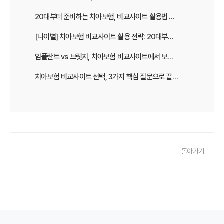
20대부터 준비하는 치아보험, 비교사이트 활용법 A to Z
[나이별] 치아보험 비교사이트 활용 전략: 20대부터 60대까지 맞춤 가이드
임플란트 vs 브릿지, 치아보험 비교사이트에서 보장 범위 꼼꼼하게 확인하는 꿀팁
치아보험 비교사이트 선택, 3가지 핵심 질문으로 끝내기
치아보험 비교사이트 후기: 실제 사용자 경험 바탕으로 장단점 완벽 분석
치아보험 비교사이트, 숨겨진 함정 피하는 3가지 방법!
20대부터 50대까지! 연령별 맞춤 치아보험 비교사이트 활용법
돌아가기
2026년 최신! 치아보험 비교사이트 선택, 이것만 알면 실패 없다!
치아보험 비교사이트, 설계사 vs 다이렉트! 나에게 유리한 선택은?
나에게 딱 맞는 치아보험, 비교사이트에서 찾는 맞춤 설계
치아보험 비교, 현명한 소비자가 되는 지름길