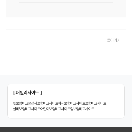
치아보험 비교사이트 후기: 실제 사용자 경험 바탕으로 장단점 완벽 분석
치아보험 비교사이트, 숨겨진 함정 피하는 3가지 방법!
20대부터 50대까지! 연령별 맞춤 치아보험 비교사이트 활용법
돌아가기
2026년 최신! 치아보험 비교사이트 선택, 이것만 알면 실패 없다!
치아보험 비교사이트, 설계사 vs 다이렉트! 나에게 유리한 선택은?
나에게 딱 맞는 치아보험, 비교사이트에서 찾는 맞춤 설계
치아보험 비교, 현명한 소비자가 되는 지름길
2024년 치아보험 비교사이트 선택 가이드: 핵심 체크리스트
[ 패밀리사이트 ]
치아보험 비교사이트 똑똑하게 활용하는 3가지 꿀팁
펫보험비교
운전자보험비교사이트
화재보험비교사이트
보험비교사이트
실비보험비교사이트
어린이보험비교사이트
암보험비교사이트
치아보험 비교사이트 활용 후기: 장점과 단점 완벽 분석
치아보험 비교사이트 선택 전 반드시 알아야 할 5가지 핵심 질문