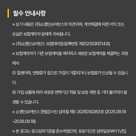
30대가 놓치면 후회하는 치아보험 가입 시기, 왜 중요할까?
필수 안내사항
갱신형 vs 비갱신형 치아보험, 나에게 맞는 선택은? 장단점 비교분석
※ 상기 내용은 (주)쇼엠인슈어런스의 의견이며, 계약체결에 따른 이익 또는
2026년 치아보험료 인상, 지금 가입해야 이득일까? 꼼꼼 비교 분석
손실은 보험계약자 등에게 귀속됩니다.
임플란트, 크라운 치료비 부담? 치아보험 비교사이트 활용법 및 보장꿀팁
※ (주)쇼엠인슈어런스 보험대리점(등록번호 제2025030014호)
※ 보험계약자가 기존 보험계약을 해지하고 새로운 보험계약을 체결하는 과정
2026년 치아보험, 가격 vs 보장! 비교 분석으로 나에게 딱 맞는 보험 찾기
에서
치아보험 가입 전 필독! 핵심 정보 비교 분석으로 후회 없는 선택하기
① 질병이력, 연령증가 등으로 가입이 거절되거나 보험료가 인상될 수 있습니
2026년 치아보험 비교, 현명한 선택을 위한 5가지 핵심 질문
다.
치아보험 비교사이트 활용법: 숨겨진 보장까지 꼼꼼하게 찾는 꿀팁
② 가입 상품에 따라 새로운 면책기간 적용 및 보장 제한 등 기타 불이익이 발
생할 수 있습니다.
5초 만에 끝내는 치아보험료 비교! 나에게 맞는 보험료는 얼마일까?
※ 쇼엠인슈어런스 준법감시인 심의필 제S-2025092363호 (2025.09.19
치아보험 비교사이트 활용법: 숨은 꿀팁 대방출! 보험료 절약 노하우
~2026.09.18)
치아보험 비교사이트, 객관적인 정보? 광고? 꼼꼼 비교 분석!
※ 본 광고는 광고심의기준을 준수하였으며, 유효기간은 심의일로부터 1년입