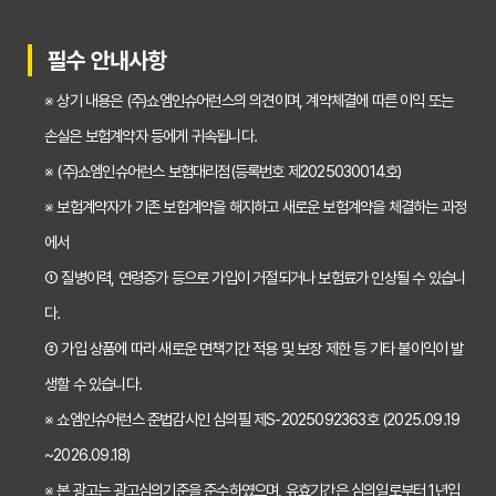
30대가 놓치면 후회하는 치아보험 가입 시기, 왜 중요할까?
필수 안내사항
갱신형 vs 비갱신형 치아보험, 나에게 맞는 선택은? 장단점 비교분석
※ 상기 내용은 (주)쇼엠인슈어런스의 의견이며, 계약체결에 따른 이익 또는
2026년 치아보험료 인상, 지금 가입해야 이득일까? 꼼꼼 비교 분석
손실은 보험계약자 등에게 귀속됩니다.
임플란트, 크라운 치료비 부담? 치아보험 비교사이트 활용법 및 보장꿀팁
※ (주)쇼엠인슈어런스 보험대리점(등록번호 제2025030014호)
※ 보험계약자가 기존 보험계약을 해지하고 새로운 보험계약을 체결하는 과정
2026년 치아보험, 가격 vs 보장! 비교 분석으로 나에게 딱 맞는 보험 찾기
에서
치아보험 가입 전 필독! 핵심 정보 비교 분석으로 후회 없는 선택하기
① 질병이력, 연령증가 등으로 가입이 거절되거나 보험료가 인상될 수 있습니
2026년 치아보험 비교, 현명한 선택을 위한 5가지 핵심 질문
다.
치아보험 비교사이트 활용법: 숨겨진 보장까지 꼼꼼하게 찾는 꿀팁
② 가입 상품에 따라 새로운 면책기간 적용 및 보장 제한 등 기타 불이익이 발
생할 수 있습니다.
5초 만에 끝내는 치아보험료 비교! 나에게 맞는 보험료는 얼마일까?
※ 쇼엠인슈어런스 준법감시인 심의필 제S-2025092363호 (2025.09.19
치아보험 비교사이트 활용법: 숨은 꿀팁 대방출! 보험료 절약 노하우
~2026.09.18)
치아보험 비교사이트, 객관적인 정보? 광고? 꼼꼼 비교 분석!
※ 본 광고는 광고심의기준을 준수하였으며, 유효기간은 심의일로부터 1년입