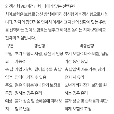
2. 갱신형 vs. 비갱신형, 나에게 맞는 선택은?
치아보험은 보험료 갱신 방식에 따라 갱신형과 비갱신형으로 나뉩
니다. 각자의 장단점을 명확히 이해하고 자신의 상황에 맞는 유형
을 선택하는 것이
보험료는 낮추고 혜택은 높이는 치아보험 비교
전략
의 핵심입니다.
구분
갱신형
비갱신형
보험
초기 보험료 저렴, 갱신 시 인상
초기 보험료 다소 비쌈, 납입
료
가능성
기간 동안 동일
총 납
가입 기간이 길어질수록 총 납
총 납입액 예측 가능, 장기
입액
입액이 커질 수 있음
유지 시 유리
주요
젊은 연령층이나 단기 보장을
노년기까지 장기 보장을 원
특징
원하는 경우 유리
하는 경우 유리
예상
물가 상승 및 손해율에 따라 보
물가 상승 및 손해율과 무관
치
험료 변동
하게 보험료 고정