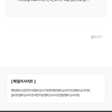
치아보험 비교사이트 후기: 실제 사용자 경험 바탕으로 장단점 완벽 분석
치아보험 비교사이트, 숨겨진 함정 피하는 3가지 방법!
20대부터 50대까지! 연령별 맞춤 치아보험 비교사이트 활용법
돌아가기
2026년 최신! 치아보험 비교사이트 선택, 이것만 알면 실패 없다!
치아보험 비교사이트, 설계사 vs 다이렉트! 나에게 유리한 선택은?
나에게 딱 맞는 치아보험, 비교사이트에서 찾는 맞춤 설계
치아보험 비교, 현명한 소비자가 되는 지름길
2024년 치아보험 비교사이트 선택 가이드: 핵심 체크리스트
[ 패밀리사이트 ]
치아보험 비교사이트 똑똑하게 활용하는 3가지 꿀팁
펫보험비교
운전자보험비교사이트
화재보험비교사이트
보험비교사이트
실비보험비교사이트
어린이보험비교사이트
암보험비교사이트
치아보험 비교사이트 활용 후기: 장점과 단점 완벽 분석
치아보험 비교사이트 선택 전 반드시 알아야 할 5가지 핵심 질문