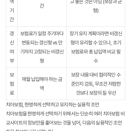
액
고 좋은 것은 아님 (보장과 균
간
기
형)
간
갱
보험료가 일정 주기마다
장기 유지 계획이라면 비갱신
신
변동되는 갱신형 vs 만
형이 유리할 수 있으나, 초기
여
기까지 고정되는 비갱신
보험료와 총 납입액 비교 필
부
형
수
보
보장 내용 대비 합리적인 수
매월 납입해야 하는 금
험
준인지 검토, 무조건 저렴한
액
료
것보다 보장의 질 우선
치아보험, 현명하게 선택하고 유지하는 실용적 조언
치아보험을 현명하게 선택하기 위해서는 단순히 여러
치아보험 비
교사이트
의 정보만을 훑어보는 것을 넘어, 다음의 실용적인 조언