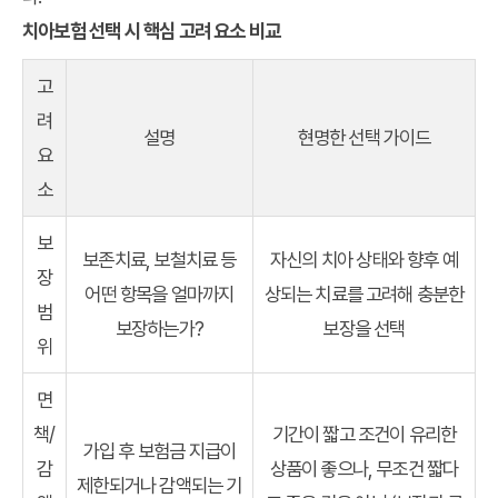
치아보험 선택 시 핵심 고려 요소 비교
고
려
설명
현명한 선택 가이드
요
소
보
보존치료, 보철치료 등
자신의 치아 상태와 향후 예
장
어떤 항목을 얼마까지
상되는 치료를 고려해 충분한
범
보장하는가?
보장을 선택
위
면
책/
기간이 짧고 조건이 유리한
가입 후 보험금 지급이
감
상품이 좋으나, 무조건 짧다
제한되거나 감액되는 기