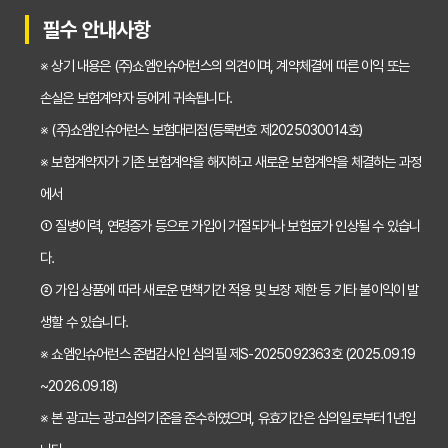
30대가 놓치면 후회하는 치아보험 가입 시기, 왜 중요할까?
필수 안내사항
갱신형 vs 비갱신형 치아보험, 나에게 맞는 선택은? 장단점 비교분석
※ 상기 내용은 (주)쇼엠인슈어런스의 의견이며, 계약체결에 따른 이익 또는
2026년 치아보험료 인상, 지금 가입해야 이득일까? 꼼꼼 비교 분석
손실은 보험계약자 등에게 귀속됩니다.
임플란트, 크라운 치료비 부담? 치아보험 비교사이트 활용법 및 보장꿀팁
※ (주)쇼엠인슈어런스 보험대리점(등록번호 제2025030014호)
※ 보험계약자가 기존 보험계약을 해지하고 새로운 보험계약을 체결하는 과정
2026년 치아보험, 가격 vs 보장! 비교 분석으로 나에게 딱 맞는 보험 찾기
에서
치아보험 가입 전 필독! 핵심 정보 비교 분석으로 후회 없는 선택하기
① 질병이력, 연령증가 등으로 가입이 거절되거나 보험료가 인상될 수 있습니
2026년 치아보험 비교, 현명한 선택을 위한 5가지 핵심 질문
다.
치아보험 비교사이트 활용법: 숨겨진 보장까지 꼼꼼하게 찾는 꿀팁
② 가입 상품에 따라 새로운 면책기간 적용 및 보장 제한 등 기타 불이익이 발
생할 수 있습니다.
5초 만에 끝내는 치아보험료 비교! 나에게 맞는 보험료는 얼마일까?
※ 쇼엠인슈어런스 준법감시인 심의필 제S-2025092363호 (2025.09.19
치아보험 비교사이트 활용법: 숨은 꿀팁 대방출! 보험료 절약 노하우
~2026.09.18)
치아보험 비교사이트, 객관적인 정보? 광고? 꼼꼼 비교 분석!
※ 본 광고는 광고심의기준을 준수하였으며, 유효기간은 심의일로부터 1년입
2024 최신! 치아보험 비교사이트 선택 가이드: 현명한 소비자가 되는 법