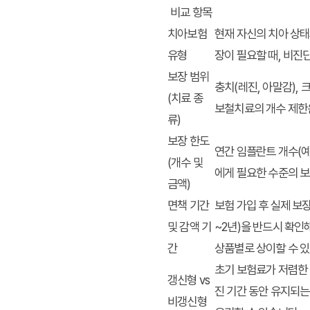
비교 항목
치아보험
현재 자신의 치아 상태
유형
장이 필요할 때, 비진
보장 범위
충치(레진, 아말감),
(치료 종
보철치료의 개수 제한은
류)
보장 한도
연간 임플란트 개수(예:
(개수 및
에게 필요한 수준의 보
금액)
면책 기간
보험 가입 후 실제 보장
및 감액 기
~2년)을 반드시 확인
간
상품별로 상이할 수 있
초기 보험료가 저렴한 
갱신형 vs
진 기간 동안 유지되
비갱신형