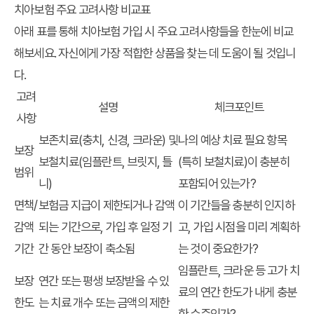
치아보험 주요 고려사항 비교표
아래 표를 통해 치아보험 가입 시 주요 고려사항들을 한눈에 비교
해보세요. 자신에게 가장 적합한 상품을 찾는 데 도움이 될 것입니
다.
고려
설명
체크포인트
사항
보존치료(충치, 신경, 크라운) 및
나의 예상 치료 필요 항목
보장
보철치료(임플란트, 브릿지, 틀
(특히 보철치료)이 충분히
범위
니)
포함되어 있는가?
면책/
보험금 지급이 제한되거나 감액
이 기간들을 충분히 인지하
감액
되는 기간으로, 가입 후 일정 기
고, 가입 시점을 미리 계획하
기간
간 동안 보장이 축소됨
는 것이 중요한가?
임플란트, 크라운 등 고가 치
보장
연간 또는 평생 보장받을 수 있
료의 연간 한도가 내게 충분
한도
는 치료 개수 또는 금액의 제한
한 수준인가?