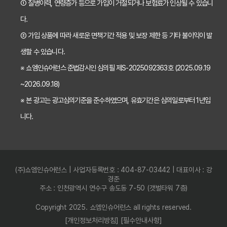
① 질병이력, 연령증가 등으로 가입이 거절되거나 보험료가 인상될 수 있습니
2026년 치아보험 비교, 현명한 선택을 위한 5가지 핵심 질문
다.
치아보험 비교사이트 활용법: 숨겨진 보장까지 꼼꼼하게 찾는 꿀팁
② 가입 상품에 따라 새로운 면책기간 적용 및 보장 제한 등 기타 불이익이 발
생할 수 있습니다.
5초 만에 끝내는 치아보험료 비교! 나에게 맞는 보험료는 얼마일까?
※ 쇼엠인슈어런스 준법감시인 심의필 제S-2025092363호 (2025.09.19
치아보험 비교사이트 활용법: 숨은 꿀팁 대방출! 보험료 절약 노하우
~2026.09.18)
치아보험 비교사이트, 객관적인 정보? 광고? 꼼꼼 비교 분석!
※ 본 광고는 광고심의기준을 준수하였으며, 유효기간은 심의일로부터 1년입
2024 최신! 치아보험 비교사이트 선택 가이드: 현명한 소비자가 되는 법
니다.
치아보험 비교사이트, 가입 전 반드시 알아야 할 5가지 함정 피하기
나에게 딱 맞는 치아보험 비교사이트, 이것만 확인하세요! (필수 체크리스트)
(주)쇼엠인슈어런스 | 사업자등록번호 : 404-87-03442 | 대표이사 : 강
5분 만에 끝내는 치아보험 비교! 나에게 딱 맞는 보험 찾고 숨은 혜택까지 챙기기
경준
주소 : 인천광역시 연수구 송도동 7-50 (갯벌타워 7층)
치아보험 비교사이트 완벽 분석: 장단점 비교 & 나에게 최적의 보험사 선택 가이드
Copyright 2025. 쇼엠인슈어런스 all rights reserved.
비싼 치아보험료, 이제 그만! 가입 전 필수 확인사항 3가지 & 후회없는 선택 꿀팁
[개인정보처리방침]
[필수안내사항]