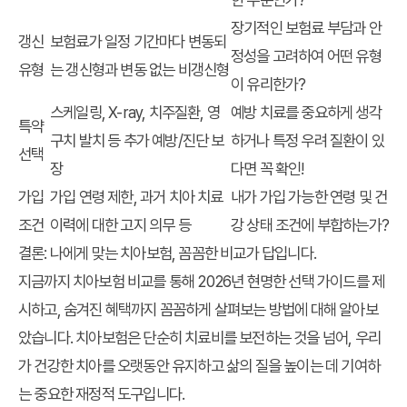
장기적인 보험료 부담과 안
갱신
보험료가 일정 기간마다 변동되
정성을 고려하여 어떤 유형
유형
는 갱신형과 변동 없는 비갱신형
이 유리한가?
스케일링, X-ray, 치주질환, 영
예방 치료를 중요하게 생각
특약
구치 발치 등 추가 예방/진단 보
하거나 특정 우려 질환이 있
선택
장
다면 꼭 확인!
가입
가입 연령 제한, 과거 치아 치료
내가 가입 가능한 연령 및 건
조건
이력에 대한 고지 의무 등
강 상태 조건에 부합하는가?
결론: 나에게 맞는 치아보험, 꼼꼼한 비교가 답입니다.
지금까지
치아보험 비교
를 통해
2026년 현명한 선택 가이드
를 제
시하고,
숨겨진 혜택
까지 꼼꼼하게 살펴보는 방법에 대해 알아보
았습니다. 치아보험은 단순히 치료비를 보전하는 것을 넘어, 우리
가 건강한 치아를 오랫동안 유지하고 삶의 질을 높이는 데 기여하
는 중요한 재정적 도구입니다.