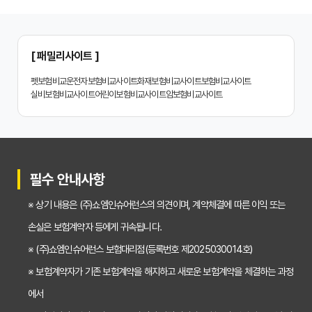
치아보험 비교, 현명한 소비자가 되는 지름길
2024년 치아보험 비교사이트 선택 가이드: 핵심 체크리스트
[ 패밀리사이트 ]
치아보험 비교사이트 똑똑하게 활용하는 3가지 꿀팁
펫보험비교
운전자보험비교사이트
화재보험비교사이트
보험비교사이트
실비보험비교사이트
어린이보험비교사이트
암보험비교사이트
치아보험 비교사이트 활용 후기: 장점과 단점 완벽 분석
치아보험 비교사이트 선택 전 반드시 알아야 할 5가지 핵심 질문
30대가 놓치면 후회하는 치아보험 가입 시기, 왜 중요할까?
필수 안내사항
갱신형 vs 비갱신형 치아보험, 나에게 맞는 선택은? 장단점 비교분석
※ 상기 내용은 (주)쇼엠인슈어런스의 의견이며, 계약체결에 따른 이익 또는
2026년 치아보험료 인상, 지금 가입해야 이득일까? 꼼꼼 비교 분석
손실은 보험계약자 등에게 귀속됩니다.
임플란트, 크라운 치료비 부담? 치아보험 비교사이트 활용법 및 보장꿀팁
※ (주)쇼엠인슈어런스 보험대리점(등록번호 제2025030014호)
※ 보험계약자가 기존 보험계약을 해지하고 새로운 보험계약을 체결하는 과정
2026년 치아보험, 가격 vs 보장! 비교 분석으로 나에게 딱 맞는 보험 찾기
에서
치아보험 가입 전 필독! 핵심 정보 비교 분석으로 후회 없는 선택하기