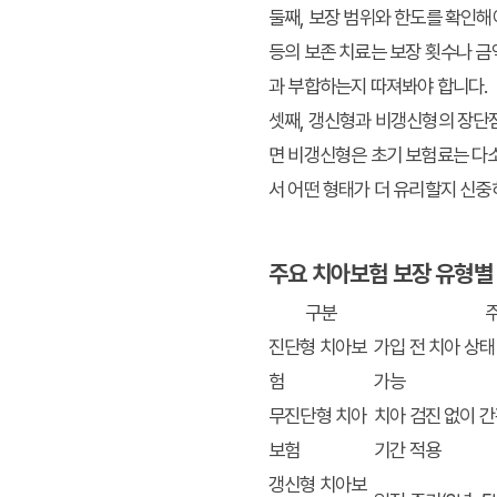
둘째,
보장 범위와 한도
를 확인해
등의 보존 치료는 보장 횟수나 금
과 부합하는지 따져봐야 합니다.
셋째,
갱신형과 비갱신형
의 장단
면 비갱신형은 초기 보험료는 다소
서 어떤 형태가 더 유리할지 신중
주요 치아보험 보장 유형별
구분
진단형 치아보
가입 전 치아 상태
험
가능
무진단형 치아
치아 검진 없이 간
보험
기간 적용
갱신형 치아보