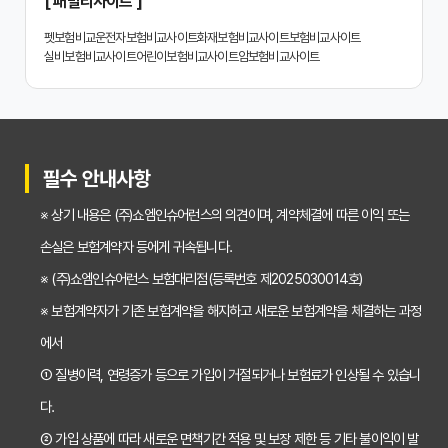
[ 패밀리사이트 ]
치아보험 비교사이트 똑똑하게 활용하는 3가지 꿀팁
펫보험비교
운전자보험비교사이트
화재보험비교사이트
보험비교사이트
실비보험비교사이트
어린이보험비교사이트
암보험비교사이트
치아보험 비교사이트 활용 후기: 장점과 단점 완벽 분석
치아보험 비교사이트 선택 전 반드시 알아야 할 5가지 핵심 질문
30대가 놓치면 후회하는 치아보험 가입 시기, 왜 중요할까?
필수 안내사항
갱신형 vs 비갱신형 치아보험, 나에게 맞는 선택은? 장단점 비교분석
※ 상기 내용은 (주)쇼엠인슈어런스의 의견이며, 계약체결에 따른 이익 또는
2026년 치아보험료 인상, 지금 가입해야 이득일까? 꼼꼼 비교 분석
손실은 보험계약자 등에게 귀속됩니다.
임플란트, 크라운 치료비 부담? 치아보험 비교사이트 활용법 및 보장꿀팁
※ (주)쇼엠인슈어런스 보험대리점(등록번호 제2025030014호)
※ 보험계약자가 기존 보험계약을 해지하고 새로운 보험계약을 체결하는 과정
2026년 치아보험, 가격 vs 보장! 비교 분석으로 나에게 딱 맞는 보험 찾기
에서
치아보험 가입 전 필독! 핵심 정보 비교 분석으로 후회 없는 선택하기
① 질병이력, 연령증가 등으로 가입이 거절되거나 보험료가 인상될 수 있습니
2026년 치아보험 비교, 현명한 선택을 위한 5가지 핵심 질문
다.
치아보험 비교사이트 활용법: 숨겨진 보장까지 꼼꼼하게 찾는 꿀팁
② 가입 상품에 따라 새로운 면책기간 적용 및 보장 제한 등 기타 불이익이 발