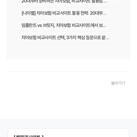
20대부터 준비하는 치아보험, 비교사이트 활용법 A to Z
[나이별] 치아보험 비교사이트 활용 전략: 20대부터 60대까지 맞춤 가이드
임플란트 vs 브릿지, 치아보험 비교사이트에서 보장 범위 꼼꼼하게 확인하는 꿀팁
치아보험 비교사이트 선택, 3가지 핵심 질문으로 끝내기
치아보험 비교사이트 후기: 실제 사용자 경험 바탕으로 장단점 완벽 분석
치아보험 비교사이트, 숨겨진 함정 피하는 3가지 방법!
20대부터 50대까지! 연령별 맞춤 치아보험 비교사이트 활용법
돌아가기
2026년 최신! 치아보험 비교사이트 선택, 이것만 알면 실패 없다!
치아보험 비교사이트, 설계사 vs 다이렉트! 나에게 유리한 선택은?
나에게 딱 맞는 치아보험, 비교사이트에서 찾는 맞춤 설계
치아보험 비교, 현명한 소비자가 되는 지름길
2024년 치아보험 비교사이트 선택 가이드: 핵심 체크리스트