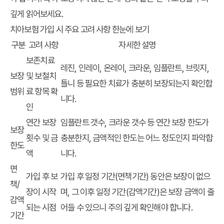
깊게 읽어보세요.
치아보험 가입 시 주요 고려 사항 한눈에 보기
구분
고려 사항
자세한 설명
보존치료
레진, 인레이, 온레이, 크라운, 임플란트, 브릿지,
보장
및 보철치
틀니 등 필요한 치료가 충분히 보장되는지 확인합
범위
료 항목 확
니다.
인
연간 보장
임플란트 갯수, 크라운 갯수 등 연간 보장 한도가
보장
횟수 및 금
충분한지, 금액적인 한도는 어느 정도인지 파악합
한도
액
니다.
면
가입 후 보
가입 후 일정 기간(면책기간) 동안은 보장이 없으
책/
장이 시작
며, 그 이후 일정 기간(감액기간)은 보장 금액이 줄
감액
되는 시점
어들 수 있으니 주의 깊게 확인해야 합니다.
기간