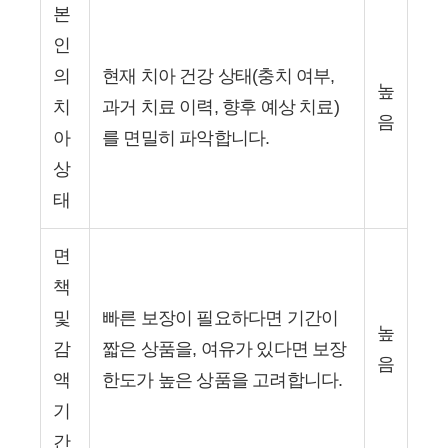
본
인
의
현재 치아 건강 상태(충치 여부,
높
치
과거 치료 이력, 향후 예상 치료)
음
아
를 면밀히 파악합니다.
상
태
면
책
및
빠른 보장이 필요하다면 기간이
높
감
짧은 상품을, 여유가 있다면 보장
음
액
한도가 높은 상품을 고려합니다.
기
간