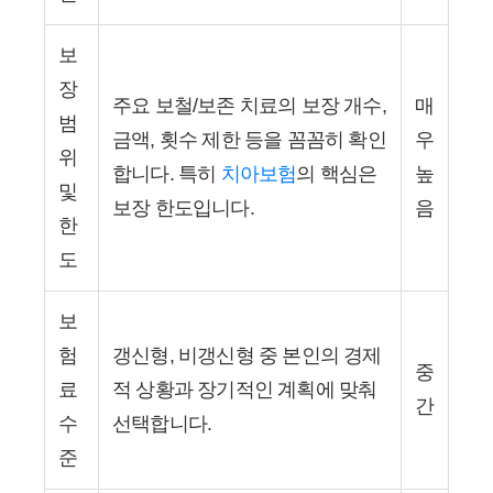
보
장
주요 보철/보존 치료의 보장 개수,
매
범
금액, 횟수 제한 등을 꼼꼼히 확인
우
위
합니다. 특히
치아보험
의 핵심은
높
및
보장 한도입니다.
음
한
도
보
험
갱신형, 비갱신형 중 본인의 경제
중
료
적 상황과 장기적인 계획에 맞춰
간
수
선택합니다.
준