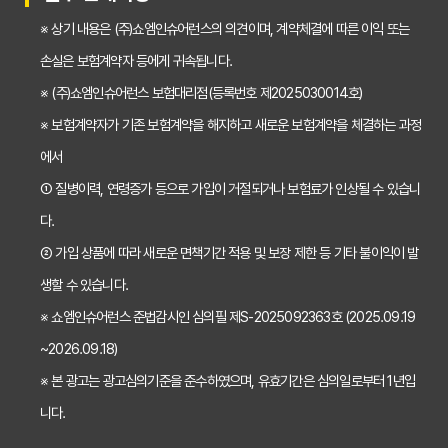
갱신형 vs 비갱신형 치아보험, 나에게 맞는 선택은? 장단점 비교분석
※ 상기 내용은 (주)쇼엠인슈어런스의 의견이며, 계약체결에 따른 이익 또는
2026년 치아보험료 인상, 지금 가입해야 이득일까? 꼼꼼 비교 분석
손실은 보험계약자 등에게 귀속됩니다.
임플란트, 크라운 치료비 부담? 치아보험 비교사이트 활용법 및 보장꿀팁
※ (주)쇼엠인슈어런스 보험대리점(등록번호 제2025030014호)
※ 보험계약자가 기존 보험계약을 해지하고 새로운 보험계약을 체결하는 과정
2026년 치아보험, 가격 vs 보장! 비교 분석으로 나에게 딱 맞는 보험 찾기
에서
치아보험 가입 전 필독! 핵심 정보 비교 분석으로 후회 없는 선택하기
① 질병이력, 연령증가 등으로 가입이 거절되거나 보험료가 인상될 수 있습니
2026년 치아보험 비교, 현명한 선택을 위한 5가지 핵심 질문
다.
치아보험 비교사이트 활용법: 숨겨진 보장까지 꼼꼼하게 찾는 꿀팁
② 가입 상품에 따라 새로운 면책기간 적용 및 보장 제한 등 기타 불이익이 발
생할 수 있습니다.
5초 만에 끝내는 치아보험료 비교! 나에게 맞는 보험료는 얼마일까?
※ 쇼엠인슈어런스 준법감시인 심의필 제S-2025092363호 (2025.09.19
치아보험 비교사이트 활용법: 숨은 꿀팁 대방출! 보험료 절약 노하우
~2026.09.18)
치아보험 비교사이트, 객관적인 정보? 광고? 꼼꼼 비교 분석!
※ 본 광고는 광고심의기준을 준수하였으며, 유효기간은 심의일로부터 1년입
2024 최신! 치아보험 비교사이트 선택 가이드: 현명한 소비자가 되는 법
니다.