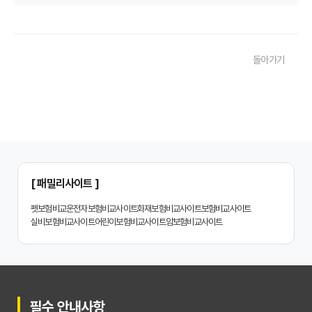
치아보험 비교사이트, 숨겨진 함정 피하는 3가지 방법!
20대부터 50대까지! 연령별 맞춤 치아보험 비교사이트 활용법
돌아가기
2026년 최신! 치아보험 비교사이트 선택, 이것만 알면 실패 없다!
치아보험 비교사이트, 설계사 vs 다이렉트! 나에게 유리한 선택은?
나에게 딱 맞는 치아보험, 비교사이트에서 찾는 맞춤 설계
치아보험 비교, 현명한 소비자가 되는 지름길
2024년 치아보험 비교사이트 선택 가이드: 핵심 체크리스트
[ 패밀리사이트 ]
치아보험 비교사이트 똑똑하게 활용하는 3가지 꿀팁
펫보험비교
운전자보험비교사이트
화재보험비교사이트
보험비교사이트
실비보험비교사이트
어린이보험비교사이트
암보험비교사이트
치아보험 비교사이트 활용 후기: 장점과 단점 완벽 분석
치아보험 비교사이트 선택 전 반드시 알아야 할 5가지 핵심 질문
30대가 놓치면 후회하는 치아보험 가입 시기, 왜 중요할까?
필수 안내사항