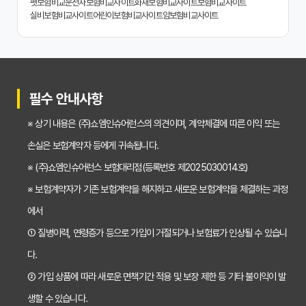
치아보험 비교사이트 똑똑하게 활용하는 3가지 꿀팁
펫보험비교
운전자보험비교사이트
화재보험비교사이트
보험비교사이트
실비보험비교사이트
어린이보험비교사이트
암보험비교사이트
치아보험 비교사이트 활용 후기: 장점과 단점 완벽 분석
치아보험 비교사이트 선택 전 반드시 알아야 할 5가지 핵심 질문
30대가 놓치면 후회하는 치아보험 가입 시기, 왜 중요할까?
필수 안내사항
갱신형 vs 비갱신형 치아보험, 나에게 맞는 선택은? 장단점 비교분석
※ 상기 내용은 (주)쇼엠인슈어런스의 의견이며, 계약체결에 따른 이익 또는
2026년 치아보험료 인상, 지금 가입해야 이득일까? 꼼꼼 비교 분석
손실은 보험계약자 등에게 귀속됩니다.
임플란트, 크라운 치료비 부담? 치아보험 비교사이트 활용법 및 보장꿀팁
※ (주)쇼엠인슈어런스 보험대리점(등록번호 제2025030014호)
※ 보험계약자가 기존 보험계약을 해지하고 새로운 보험계약을 체결하는 과정
2026년 치아보험, 가격 vs 보장! 비교 분석으로 나에게 딱 맞는 보험 찾기
에서
치아보험 가입 전 필독! 핵심 정보 비교 분석으로 후회 없는 선택하기
① 질병이력, 연령증가 등으로 가입이 거절되거나 보험료가 인상될 수 있습니
2026년 치아보험 비교, 현명한 선택을 위한 5가지 핵심 질문
다.
치아보험 비교사이트 활용법: 숨겨진 보장까지 꼼꼼하게 찾는 꿀팁
② 가입 상품에 따라 새로운 면책기간 적용 및 보장 제한 등 기타 불이익이 발
생할 수 있습니다.
5초 만에 끝내는 치아보험료 비교! 나에게 맞는 보험료는 얼마일까?