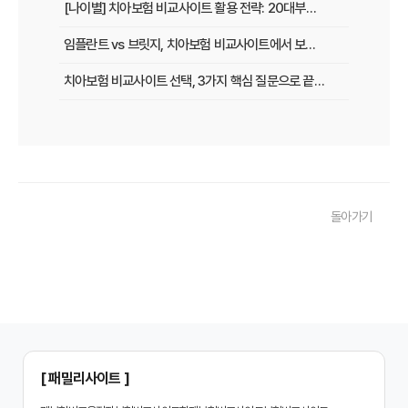
[나이별] 치아보험 비교사이트 활용 전략: 20대부터 60대까지 맞춤 가이드
임플란트 vs 브릿지, 치아보험 비교사이트에서 보장 범위 꼼꼼하게 확인하는 꿀팁
치아보험 비교사이트 선택, 3가지 핵심 질문으로 끝내기
치아보험 비교사이트 후기: 실제 사용자 경험 바탕으로 장단점 완벽 분석
치아보험 비교사이트, 숨겨진 함정 피하는 3가지 방법!
20대부터 50대까지! 연령별 맞춤 치아보험 비교사이트 활용법
돌아가기
2026년 최신! 치아보험 비교사이트 선택, 이것만 알면 실패 없다!
치아보험 비교사이트, 설계사 vs 다이렉트! 나에게 유리한 선택은?
나에게 딱 맞는 치아보험, 비교사이트에서 찾는 맞춤 설계
치아보험 비교, 현명한 소비자가 되는 지름길
2024년 치아보험 비교사이트 선택 가이드: 핵심 체크리스트
[ 패밀리사이트 ]