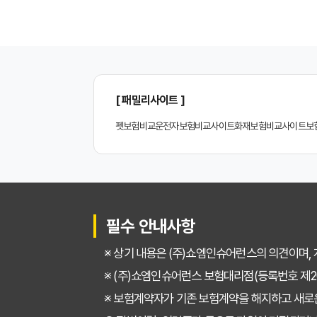
2026년 최신! 치아보
치아보험 비교사이트, 설
나에게 딱 맞는 치아보
[ 패밀리사이트 ]
치아보험 비교, 현명한
펫보험비교
운전자보험비교사이트
화재보험비교사이트
보
2024년 치아보험 비
치아보험 비교사이트 똑
치아보험 비교사이트 활
필수 안내사항
치아보험 비교사이트 선
※ 상기 내용은 (주)쇼엠인슈어런스의 의견이며,
30대가 놓치면 후회하는
※ (주)쇼엠인슈어런스 보험대리점(등록번호 제20
※ 보험계약자가 기존 보험계약을 해지하고 새로
갱신형 vs 비갱신형 치