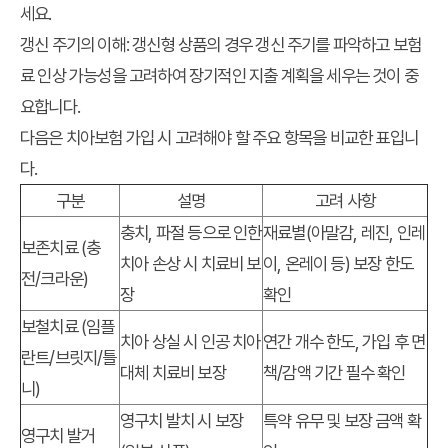
세요.
갱신 주기의 이해:
갱신형 상품의 경우 갱신 주기를 파악하고 보험
료 인상 가능성을 고려하여 장기적인 지출 계획을 세우는 것이 중
요합니다.
다음은 치아보험 가입 시 고려해야 할 주요 항목을 비교한 표입니
다.
구분
설명
고려 사항
충치, 파절 등으로 인한
재료별(아말감, 레진, 인레
보존치료 (충
치아 손상 시 치료비 보
이, 온레이 등) 보장 한도
전/크라운)
장
확인
보철치료 (임플
치아 상실 시 인공 치아
연간 개수 한도, 가입 후 면
란트/브릿지/틀
대체 치료비 보장
책/감액 기간 필수 확인
니)
영구치 발치 시 보장
특약 유무 및 보장 금액 확
영구치 발거