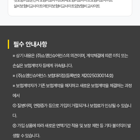
펫보험비교
운전자보험비교사이트
화재보험비교사이트
보험비교사이트
실비보험비교사이트
어린이보험비교사이트
암보험비교사이트
치아보험 비교사이트 활용 후기: 장점과 단점 완벽 분석
치아보험 비교사이트 선택 전 반드시 알아야 할 5가지 핵심 질문
30대가 놓치면 후회하는 치아보험 가입 시기, 왜 중요할까?
필수 안내사항
갱신형 vs 비갱신형 치아보험, 나에게 맞는 선택은? 장단점 비교분석
※ 상기 내용은 (주)쇼엠인슈어런스의 의견이며, 계약체결에 따른 이익 또는
2026년 치아보험료 인상, 지금 가입해야 이득일까? 꼼꼼 비교 분석
손실은 보험계약자 등에게 귀속됩니다.
임플란트, 크라운 치료비 부담? 치아보험 비교사이트 활용법 및 보장꿀팁
※ (주)쇼엠인슈어런스 보험대리점(등록번호 제2025030014호)
※ 보험계약자가 기존 보험계약을 해지하고 새로운 보험계약을 체결하는 과정
2026년 치아보험, 가격 vs 보장! 비교 분석으로 나에게 딱 맞는 보험 찾기
에서
치아보험 가입 전 필독! 핵심 정보 비교 분석으로 후회 없는 선택하기
① 질병이력, 연령증가 등으로 가입이 거절되거나 보험료가 인상될 수 있습니
2026년 치아보험 비교, 현명한 선택을 위한 5가지 핵심 질문
다.
치아보험 비교사이트 활용법: 숨겨진 보장까지 꼼꼼하게 찾는 꿀팁
② 가입 상품에 따라 새로운 면책기간 적용 및 보장 제한 등 기타 불이익이 발
생할 수 있습니다.
5초 만에 끝내는 치아보험료 비교! 나에게 맞는 보험료는 얼마일까?