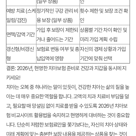
(일부 상품)
인
예방 치료 (스케
정기적인 구강 관리 비
횟수 제한 및 보장 조건 확
일링/검진)
용 보장 (일부 상품)
인
가입 후 보장이 제한되
상품별 기간 차이 확인 및
면책/감액 기간
거나 줄어드는 기간
미리 가입 계획 수립
갱신형/비갱신
보험료 변동 여부 및 총
자신의 경제 상황과 가입
형
납입액에 영향
기간에 맞춰 선택
결론: 2026년, 현명한 치아보험 준비로 건강과 지갑을 동시에 지
키세요!
치아는 오복 중 하나라는 말이 있듯이, 건강한 치아는 삶의 질을 높
이는 데 매우 중요한 역할을 합니다. 고액의 치과 치료비 부담을 덜
고, 필요할 때 망설임 없이 치료를 받을 수 있도록
2026년 치아보
험 비교사이트 활용법
을 숙지하고 현명하게 대비하는 것이 중요합
니다. 단순히 저렴한 보험료만을 쫓기보다는, 자신의 치아 상태와
미래 계획에 맞는 충분한 보장 내용을 제공하는 상품을 찾는 것이