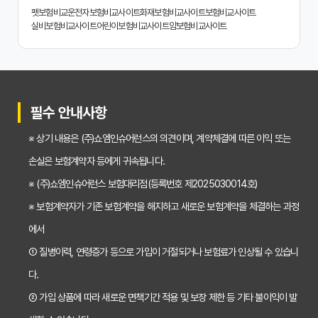
치아보험 비교사이트 똑똑하게 활용하는 3가지 꿀팁
펫보험비교
운전자보험비교사이트
화재보험비교사이트
보험비교사이트
실비보험비교사이트
어린이보험비교사이트
암보험비교사이트
치아보험 비교사이트 활용 후기: 장점과 단점 완벽 분석
치아보험 비교사이트 선택 전 반드시 알아야 할 5가지 핵심 질문
30대가 놓치면 후회하는 치아보험 가입 시기, 왜 중요할까?
필수 안내사항
갱신형 vs 비갱신형 치아보험, 나에게 맞는 선택은? 장단점 비교분석
※ 상기 내용은 (주)쇼엠인슈어런스의 의견이며, 계약체결에 따른 이익 또는
2026년 치아보험료 인상, 지금 가입해야 이득일까? 꼼꼼 비교 분석
손실은 보험계약자 등에게 귀속됩니다.
임플란트, 크라운 치료비 부담? 치아보험 비교사이트 활용법 및 보장꿀팁
※ (주)쇼엠인슈어런스 보험대리점(등록번호 제2025030014호)
※ 보험계약자가 기존 보험계약을 해지하고 새로운 보험계약을 체결하는 과정
2026년 치아보험, 가격 vs 보장! 비교 분석으로 나에게 딱 맞는 보험 찾기
에서
치아보험 가입 전 필독! 핵심 정보 비교 분석으로 후회 없는 선택하기
① 질병이력, 연령증가 등으로 가입이 거절되거나 보험료가 인상될 수 있습니
2026년 치아보험 비교, 현명한 선택을 위한 5가지 핵심 질문
다.
치아보험 비교사이트 활용법: 숨겨진 보장까지 꼼꼼하게 찾는 꿀팁
② 가입 상품에 따라 새로운 면책기간 적용 및 보장 제한 등 기타 불이익이 발