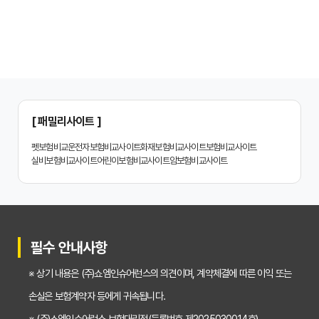
2026년 최신! 치아보험 비교사이트 선택, 이것만 알면 실패 없다!
치아보험 비교사이트, 설계사 vs 다이렉트! 나에게 유리한 선택은?
나에게 딱 맞는 치아보험, 비교사이트에서 찾는 맞춤 설계
치아보험 비교, 현명한 소비자가 되는 지름길
2024년 치아보험 비교사이트 선택 가이드: 핵심 체크리스트
[ 패밀리사이트 ]
치아보험 비교사이트 똑똑하게 활용하는 3가지 꿀팁
펫보험비교
운전자보험비교사이트
화재보험비교사이트
보험비교사이트
실비보험비교사이트
어린이보험비교사이트
암보험비교사이트
치아보험 비교사이트 활용 후기: 장점과 단점 완벽 분석
치아보험 비교사이트 선택 전 반드시 알아야 할 5가지 핵심 질문
30대가 놓치면 후회하는 치아보험 가입 시기, 왜 중요할까?
필수 안내사항
갱신형 vs 비갱신형 치아보험, 나에게 맞는 선택은? 장단점 비교분석
※ 상기 내용은 (주)쇼엠인슈어런스의 의견이며, 계약체결에 따른 이익 또는
2026년 치아보험료 인상, 지금 가입해야 이득일까? 꼼꼼 비교 분석
손실은 보험계약자 등에게 귀속됩니다.
임플란트, 크라운 치료비 부담? 치아보험 비교사이트 활용법 및 보장꿀팁
※ (주)쇼엠인슈어런스 보험대리점(등록번호 제2025030014호)