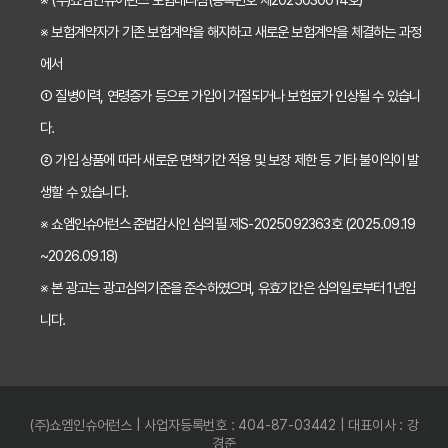
※ 보험계약자가 기존 보험계약을 해지하고 새로운 보험계약을 체결하는 과정
2026년 치아보험, 가격 vs 보장! 비교 분석으로 나에게 딱 맞는 보험 찾기
에서
치아보험 가입 전 필독! 핵심 정보 비교 분석으로 후회 없는 선택하기
① 질병이력, 연령증가 등으로 가입이 거절되거나 보험료가 인상될 수 있습니
2026년 치아보험 비교, 현명한 선택을 위한 5가지 핵심 질문
다.
치아보험 비교사이트 활용법: 숨겨진 보장까지 꼼꼼하게 찾는 꿀팁
② 가입 상품에 따라 새로운 면책기간 적용 및 보장 제한 등 기타 불이익이 발
생할 수 있습니다.
5초 만에 끝내는 치아보험료 비교! 나에게 맞는 보험료는 얼마일까?
※ 쇼엠인슈어런스 준법감시인 심의필 제S-2025092363호 (2025.09.19
치아보험 비교사이트 활용법: 숨은 꿀팁 대방출! 보험료 절약 노하우
~2026.09.18)
치아보험 비교사이트, 객관적인 정보? 광고? 꼼꼼 비교 분석!
※ 본 광고는 광고심의기준을 준수하였으며, 유효기간은 심의일로부터 1년입
2024 최신! 치아보험 비교사이트 선택 가이드: 현명한 소비자가 되는 법
니다.
치아보험 비교사이트, 가입 전 반드시 알아야 할 5가지 함정 피하기
나에게 딱 맞는 치아보험 비교사이트, 이것만 확인하세요! (필수 체크리스트)
(주)쇼엠인슈어런스 | 사업자등록번호 : 404-87-03442 | 대표이사 : 강
5분 만에 끝내는 치아보험 비교! 나에게 딱 맞는 보험 찾고 숨은 혜택까지 챙기기
경준