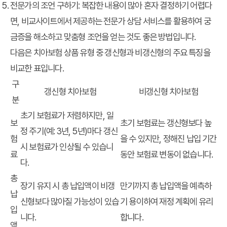
전문가의 조언 구하기:
복잡한 내용이 많아 혼자 결정하기 어렵다
면, 비교사이트에서 제공하는 전문가 상담 서비스를 활용하여 궁
금증을 해소하고 맞춤형 조언을 얻는 것도 좋은 방법입니다.
다음은 치아보험 상품 유형 중 갱신형과 비갱신형의 주요 특징을
비교한 표입니다.
구
갱신형 치아보험
비갱신형 치아보험
분
초기 보험료가 저렴하지만, 일
보
초기 보험료는 갱신형보다 높
정 주기(예: 3년, 5년)마다 갱신
험
을 수 있지만, 정해진 납입 기간
시 보험료가 인상될 수 있습니
료
동안 보험료 변동이 없습니다.
다.
총
장기 유지 시 총 납입액이 비갱
만기까지 총 납입액을 예측하
납
신형보다 많아질 가능성이 있습
기 용이하여 재정 계획에 유리
입
니다.
합니다.
액