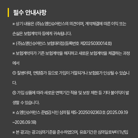
30대가 놓치면 후회하는 치아보험 가입 시기, 왜 중요할까?
필수 안내사항
갱신형 vs 비갱신형 치아보험, 나에게 맞는 선택은? 장단점 비교분석
※ 상기 내용은 (주)쇼엠인슈어런스의 의견이며, 계약체결에 따른 이익 또는
2026년 치아보험료 인상, 지금 가입해야 이득일까? 꼼꼼 비교 분석
손실은 보험계약자 등에게 귀속됩니다.
임플란트, 크라운 치료비 부담? 치아보험 비교사이트 활용법 및 보장꿀팁
※ (주)쇼엠인슈어런스 보험대리점(등록번호 제2025030014호)
※ 보험계약자가 기존 보험계약을 해지하고 새로운 보험계약을 체결하는 과정
2026년 치아보험, 가격 vs 보장! 비교 분석으로 나에게 딱 맞는 보험 찾기
에서
치아보험 가입 전 필독! 핵심 정보 비교 분석으로 후회 없는 선택하기
① 질병이력, 연령증가 등으로 가입이 거절되거나 보험료가 인상될 수 있습니
2026년 치아보험 비교, 현명한 선택을 위한 5가지 핵심 질문
다.
치아보험 비교사이트 활용법: 숨겨진 보장까지 꼼꼼하게 찾는 꿀팁
② 가입 상품에 따라 새로운 면책기간 적용 및 보장 제한 등 기타 불이익이 발
생할 수 있습니다.
5초 만에 끝내는 치아보험료 비교! 나에게 맞는 보험료는 얼마일까?
※ 쇼엠인슈어런스 준법감시인 심의필 제S-2025092363호 (2025.09.19
치아보험 비교사이트 활용법: 숨은 꿀팁 대방출! 보험료 절약 노하우
~2026.09.18)
치아보험 비교사이트, 객관적인 정보? 광고? 꼼꼼 비교 분석!
※ 본 광고는 광고심의기준을 준수하였으며, 유효기간은 심의일로부터 1년입