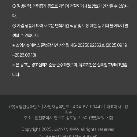
치아보험 가입 전 필독! 핵심 정보 비교 분석으로 후회 없는 선택하기
① 질병이력, 연령증가 등으로 가입이 거절되거나 보험료가 인상될 수 있습니
2026년 치아보험 비교, 현명한 선택을 위한 5가지 핵심 질문
다.
치아보험 비교사이트 활용법: 숨겨진 보장까지 꼼꼼하게 찾는 꿀팁
② 가입 상품에 따라 새로운 면책기간 적용 및 보장 제한 등 기타 불이익이 발
생할 수 있습니다.
5초 만에 끝내는 치아보험료 비교! 나에게 맞는 보험료는 얼마일까?
※ 쇼엠인슈어런스 준법감시인 심의필 제S-2025092363호 (2025.09.19
치아보험 비교사이트 활용법: 숨은 꿀팁 대방출! 보험료 절약 노하우
~2026.09.18)
치아보험 비교사이트, 객관적인 정보? 광고? 꼼꼼 비교 분석!
※ 본 광고는 광고심의기준을 준수하였으며, 유효기간은 심의일로부터 1년입
2024 최신! 치아보험 비교사이트 선택 가이드: 현명한 소비자가 되는 법
니다.
치아보험 비교사이트, 가입 전 반드시 알아야 할 5가지 함정 피하기
나에게 딱 맞는 치아보험 비교사이트, 이것만 확인하세요! (필수 체크리스트)
(주)쇼엠인슈어런스 | 사업자등록번호 : 404-87-03442 | 대표이사 : 강
5분 만에 끝내는 치아보험 비교! 나에게 딱 맞는 보험 찾고 숨은 혜택까지 챙기기
경준
주소 : 인천광역시 연수구 송도동 7-50 (갯벌타워 7층)
치아보험 비교사이트 완벽 분석: 장단점 비교 & 나에게 최적의 보험사 선택 가이드
Copyright 2025. 쇼엠인슈어런스 all rights reserved.
비싼 치아보험료, 이제 그만! 가입 전 필수 확인사항 3가지 & 후회없는 선택 꿀팁