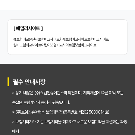
나에게 딱 맞는 치아보험, 비교사이트에서 찾는 맞춤 설계
치아보험 비교, 현명한 소비자가 되는 지름길
2024년 치아보험 비교사이트 선택 가이드: 핵심 체크리스트
[ 패밀리사이트 ]
치아보험 비교사이트 똑똑하게 활용하는 3가지 꿀팁
펫보험비교
운전자보험비교사이트
화재보험비교사이트
보험비교사이트
실비보험비교사이트
어린이보험비교사이트
암보험비교사이트
치아보험 비교사이트 활용 후기: 장점과 단점 완벽 분석
치아보험 비교사이트 선택 전 반드시 알아야 할 5가지 핵심 질문
30대가 놓치면 후회하는 치아보험 가입 시기, 왜 중요할까?
필수 안내사항
갱신형 vs 비갱신형 치아보험, 나에게 맞는 선택은? 장단점 비교분석
※ 상기 내용은 (주)쇼엠인슈어런스의 의견이며, 계약체결에 따른 이익 또는
2026년 치아보험료 인상, 지금 가입해야 이득일까? 꼼꼼 비교 분석
손실은 보험계약자 등에게 귀속됩니다.
임플란트, 크라운 치료비 부담? 치아보험 비교사이트 활용법 및 보장꿀팁
※ (주)쇼엠인슈어런스 보험대리점(등록번호 제2025030014호)
※ 보험계약자가 기존 보험계약을 해지하고 새로운 보험계약을 체결하는 과정
2026년 치아보험, 가격 vs 보장! 비교 분석으로 나에게 딱 맞는 보험 찾기
에서