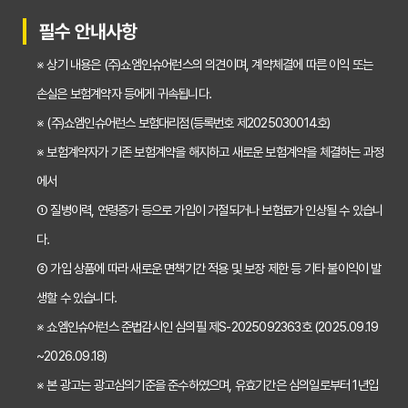
30대가 놓치면 후회하는 치아보험 가입 시기, 왜 중요할까?
필수 안내사항
갱신형 vs 비갱신형 치아보험, 나에게 맞는 선택은? 장단점 비교분석
※ 상기 내용은 (주)쇼엠인슈어런스의 의견이며, 계약체결에 따른 이익 또는
2026년 치아보험료 인상, 지금 가입해야 이득일까? 꼼꼼 비교 분석
손실은 보험계약자 등에게 귀속됩니다.
임플란트, 크라운 치료비 부담? 치아보험 비교사이트 활용법 및 보장꿀팁
※ (주)쇼엠인슈어런스 보험대리점(등록번호 제2025030014호)
※ 보험계약자가 기존 보험계약을 해지하고 새로운 보험계약을 체결하는 과정
2026년 치아보험, 가격 vs 보장! 비교 분석으로 나에게 딱 맞는 보험 찾기
에서
치아보험 가입 전 필독! 핵심 정보 비교 분석으로 후회 없는 선택하기
① 질병이력, 연령증가 등으로 가입이 거절되거나 보험료가 인상될 수 있습니
2026년 치아보험 비교, 현명한 선택을 위한 5가지 핵심 질문
다.
치아보험 비교사이트 활용법: 숨겨진 보장까지 꼼꼼하게 찾는 꿀팁
② 가입 상품에 따라 새로운 면책기간 적용 및 보장 제한 등 기타 불이익이 발
생할 수 있습니다.
5초 만에 끝내는 치아보험료 비교! 나에게 맞는 보험료는 얼마일까?
※ 쇼엠인슈어런스 준법감시인 심의필 제S-2025092363호 (2025.09.19
치아보험 비교사이트 활용법: 숨은 꿀팁 대방출! 보험료 절약 노하우
~2026.09.18)
치아보험 비교사이트, 객관적인 정보? 광고? 꼼꼼 비교 분석!
※ 본 광고는 광고심의기준을 준수하였으며, 유효기간은 심의일로부터 1년입