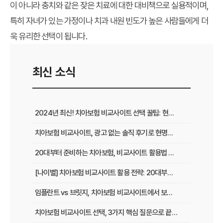
이 아니라 충치와 같은 잦은 치료에 대한 대비책으로 실용적이며,
특히 자녀가 있는 가정이나 치과 내원 빈도가 높은 사람들에게 더
욱 유리한 선택이 됩니다.
최신 소식
2024년 최신! 치아보험 비교사이트 선택 꿀팁: 현명한 가입 전략 완벽 분석
치아보험 비교사이트, 광고 없는 솔직 후기로 현명하게 선택하는 법
20대부터 준비하는 치아보험, 비교사이트 활용법 A to Z
[나이별] 치아보험 비교사이트 활용 전략: 20대부터 60대까지 맞춤 가이드
임플란트 vs 브릿지, 치아보험 비교사이트에서 보장 범위 꼼꼼하게 확인하는 꿀팁
치아보험 비교사이트 선택, 3가지 핵심 질문으로 끝내기