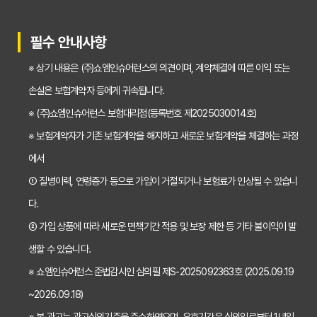
30대가 놓치면 후회하는 치아보험 가입 시기, 왜 중요할까?
필수 안내사항
갱신형 vs 비갱신형 치아보험, 나에게 맞는 선택은? 장단점 비교분석
※ 상기 내용은 (주)쇼엠인슈어런스의 의견이며, 계약체결에 따른 이익 또는
2026년 치아보험료 인상, 지금 가입해야 이득일까? 꼼꼼 비교 분석
손실은 보험계약자 등에게 귀속됩니다.
임플란트, 크라운 치료비 부담? 치아보험 비교사이트 활용법 및 보장꿀팁
※ (주)쇼엠인슈어런스 보험대리점(등록번호 제2025030014호)
※ 보험계약자가 기존 보험계약을 해지하고 새로운 보험계약을 체결하는 과정
2026년 치아보험, 가격 vs 보장! 비교 분석으로 나에게 딱 맞는 보험 찾기
에서
치아보험 가입 전 필독! 핵심 정보 비교 분석으로 후회 없는 선택하기
① 질병이력, 연령증가 등으로 가입이 거절되거나 보험료가 인상될 수 있습니
2026년 치아보험 비교, 현명한 선택을 위한 5가지 핵심 질문
다.
치아보험 비교사이트 활용법: 숨겨진 보장까지 꼼꼼하게 찾는 꿀팁
② 가입 상품에 따라 새로운 면책기간 적용 및 보장 제한 등 기타 불이익이 발
생할 수 있습니다.
5초 만에 끝내는 치아보험료 비교! 나에게 맞는 보험료는 얼마일까?
※ 쇼엠인슈어런스 준법감시인 심의필 제S-2025092363호 (2025.09.19
치아보험 비교사이트 활용법: 숨은 꿀팁 대방출! 보험료 절약 노하우
~2026.09.18)
치아보험 비교사이트, 객관적인 정보? 광고? 꼼꼼 비교 분석!
※ 본 광고는 광고심의기준을 준수하였으며, 유효기간은 심의일로부터 1년입