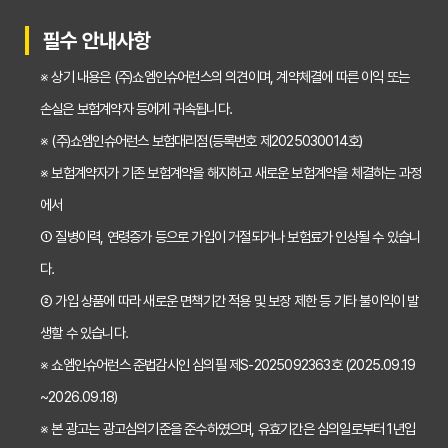
30대가 놓치면 후회하는 치아보험 가입 시기, 왜 중요할까?
필수 안내사항
갱신형 vs 비갱신형 치아보험, 나에게 맞는 선택은? 장단점 비교분석
※ 상기 내용은 (주)쇼엠인슈어런스의 의견이며, 계약체결에 따른 이익 또는
2026년 치아보험료 인상, 지금 가입해야 이득일까? 꼼꼼 비교 분석
손실은 보험계약자 등에게 귀속됩니다.
임플란트, 크라운 치료비 부담? 치아보험 비교사이트 활용법 및 보장꿀팁
※ (주)쇼엠인슈어런스 보험대리점(등록번호 제2025030014호)
※ 보험계약자가 기존 보험계약을 해지하고 새로운 보험계약을 체결하는 과정
2026년 치아보험, 가격 vs 보장! 비교 분석으로 나에게 딱 맞는 보험 찾기
에서
치아보험 가입 전 필독! 핵심 정보 비교 분석으로 후회 없는 선택하기
① 질병이력, 연령증가 등으로 가입이 거절되거나 보험료가 인상될 수 있습니
2026년 치아보험 비교, 현명한 선택을 위한 5가지 핵심 질문
다.
치아보험 비교사이트 활용법: 숨겨진 보장까지 꼼꼼하게 찾는 꿀팁
② 가입 상품에 따라 새로운 면책기간 적용 및 보장 제한 등 기타 불이익이 발
생할 수 있습니다.
5초 만에 끝내는 치아보험료 비교! 나에게 맞는 보험료는 얼마일까?
※ 쇼엠인슈어런스 준법감시인 심의필 제S-2025092363호 (2025.09.19
치아보험 비교사이트 활용법: 숨은 꿀팁 대방출! 보험료 절약 노하우
~2026.09.18)
치아보험 비교사이트, 객관적인 정보? 광고? 꼼꼼 비교 분석!
※ 본 광고는 광고심의기준을 준수하였으며, 유효기간은 심의일로부터 1년입