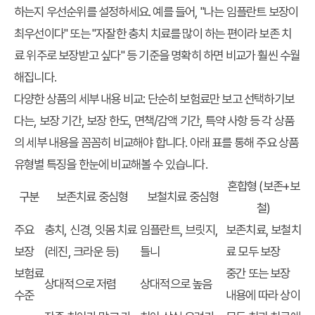
하는지 우선순위를 설정하세요. 예를 들어, "나는 임플란트 보장이
최우선이다" 또는 "자잘한 충치 치료를 많이 하는 편이라 보존 치
료 위주로 보장받고 싶다" 등 기준을 명확히 하면 비교가 훨씬 수월
해집니다.
다양한 상품의 세부 내용 비교:
단순히 보험료만 보고 선택하기보
다는, 보장 기간, 보장 한도, 면책/감액 기간, 특약 사항 등 각 상품
의 세부 내용을 꼼꼼히 비교해야 합니다. 아래 표를 통해 주요 상품
유형별 특징을 한눈에 비교해볼 수 있습니다.
혼합형 (보존+보
구분
보존치료 중심형
보철치료 중심형
철)
주요
충치, 신경, 잇몸 치료
임플란트, 브릿지,
보존치료, 보철치
보장
(레진, 크라운 등)
틀니
료 모두 보장
보험료
중간 또는 보장
상대적으로 저렴
상대적으로 높음
수준
내용에 따라 상이