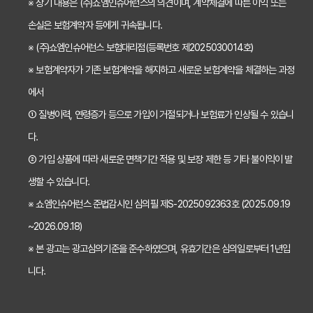
※ 상기 내용은 (주)쇼엠인슈어런스의 의견이며, 계약체결에 따른 이익 또는
2026년 치아보험료 인상, 지금 가입해야 이득일까? 꼼꼼 비교 분석
손실은 보험계약자 등에게 귀속됩니다.
임플란트, 크라운 치료비 부담? 치아보험 비교사이트 활용법 및 보장꿀팁
※ (주)쇼엠인슈어런스 보험대리점(등록번호 제2025030014호)
※ 보험계약자가 기존 보험계약을 해지하고 새로운 보험계약을 체결하는 과정
2026년 치아보험, 가격 vs 보장! 비교 분석으로 나에게 딱 맞는 보험 찾기
에서
치아보험 가입 전 필독! 핵심 정보 비교 분석으로 후회 없는 선택하기
① 질병이력, 연령증가 등으로 가입이 거절되거나 보험료가 인상될 수 있습니
2026년 치아보험 비교, 현명한 선택을 위한 5가지 핵심 질문
다.
치아보험 비교사이트 활용법: 숨겨진 보장까지 꼼꼼하게 찾는 꿀팁
② 가입 상품에 따라 새로운 면책기간 적용 및 보장 제한 등 기타 불이익이 발
생할 수 있습니다.
5초 만에 끝내는 치아보험료 비교! 나에게 맞는 보험료는 얼마일까?
※ 쇼엠인슈어런스 준법감시인 심의필 제S-2025092363호 (2025.09.19
치아보험 비교사이트 활용법: 숨은 꿀팁 대방출! 보험료 절약 노하우
~2026.09.18)
치아보험 비교사이트, 객관적인 정보? 광고? 꼼꼼 비교 분석!
※ 본 광고는 광고심의기준을 준수하였으며, 유효기간은 심의일로부터 1년입
2024 최신! 치아보험 비교사이트 선택 가이드: 현명한 소비자가 되는 법
니다.
치아보험 비교사이트, 가입 전 반드시 알아야 할 5가지 함정 피하기