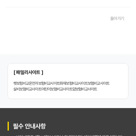
20대부터 50대까지! 연령별 맞춤 치아보험 비교사이트 활용법
돌아가기
2026년 최신! 치아보험 비교사이트 선택, 이것만 알면 실패 없다!
치아보험 비교사이트, 설계사 vs 다이렉트! 나에게 유리한 선택은?
나에게 딱 맞는 치아보험, 비교사이트에서 찾는 맞춤 설계
치아보험 비교, 현명한 소비자가 되는 지름길
2024년 치아보험 비교사이트 선택 가이드: 핵심 체크리스트
[ 패밀리사이트 ]
치아보험 비교사이트 똑똑하게 활용하는 3가지 꿀팁
펫보험비교
운전자보험비교사이트
화재보험비교사이트
보험비교사이트
실비보험비교사이트
어린이보험비교사이트
암보험비교사이트
치아보험 비교사이트 활용 후기: 장점과 단점 완벽 분석
치아보험 비교사이트 선택 전 반드시 알아야 할 5가지 핵심 질문
30대가 놓치면 후회하는 치아보험 가입 시기, 왜 중요할까?
필수 안내사항
갱신형 vs 비갱신형 치아보험, 나에게 맞는 선택은? 장단점 비교분석