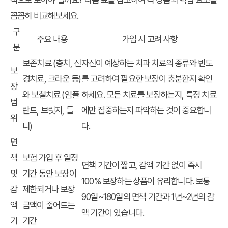
꼼꼼히 비교해보세요.
구
주요 내용
가입 시 고려 사항
분
보존치료 (충치, 신
자신이 예상하는 치과 치료의 종류와 빈도
보
경치료, 크라운 등)
를 고려하여 필요한 보장이 충분한지 확인
장
와 보철치료 (임플
하세요. 모든 치료를 보장하는지, 특정 치료
범
란트, 브릿지, 틀
에만 집중하는지 파악하는 것이 중요합니
위
니)
다.
면
책
보험 가입 후 일정
면책 기간이 짧고, 감액 기간 없이 즉시
및
기간 동안 보장이
100% 보장하는 상품이 유리합니다. 보통
감
제한되거나 보장
90일~180일의 면책 기간과 1년~2년의 감
액
금액이 줄어드는
액 기간이 있습니다.
기
기간