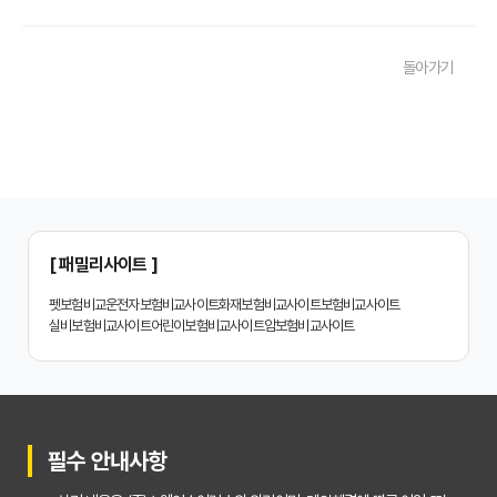
20대부터 50대까지! 연령별 맞춤 치아보험 비교사이트 활용법
돌아가기
2026년 최신! 치아보험 비교사이트 선택, 이것만 알면 실패 없다!
치아보험 비교사이트, 설계사 vs 다이렉트! 나에게 유리한 선택은?
나에게 딱 맞는 치아보험, 비교사이트에서 찾는 맞춤 설계
치아보험 비교, 현명한 소비자가 되는 지름길
2024년 치아보험 비교사이트 선택 가이드: 핵심 체크리스트
[ 패밀리사이트 ]
치아보험 비교사이트 똑똑하게 활용하는 3가지 꿀팁
펫보험비교
운전자보험비교사이트
화재보험비교사이트
보험비교사이트
실비보험비교사이트
어린이보험비교사이트
암보험비교사이트
치아보험 비교사이트 활용 후기: 장점과 단점 완벽 분석
치아보험 비교사이트 선택 전 반드시 알아야 할 5가지 핵심 질문
30대가 놓치면 후회하는 치아보험 가입 시기, 왜 중요할까?
필수 안내사항
갱신형 vs 비갱신형 치아보험, 나에게 맞는 선택은? 장단점 비교분석