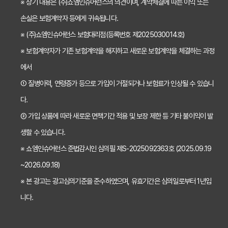
※ 상기 내용은 (주)쇼엠인슈어런스의 의견이며, 계약체결에 따른 이익 또는
2026년 치아보험료 인상, 지금 가입해야 이득일까? 꼼꼼 비교 분석
손실은 보험계약자 등에게 귀속됩니다.
임플란트, 크라운 치료비 부담? 치아보험 비교사이트 활용법 및 보장꿀팁
※ (주)쇼엠인슈어런스 보험대리점(등록번호 제2025030014호)
※ 보험계약자가 기존 보험계약을 해지하고 새로운 보험계약을 체결하는 과정
2026년 치아보험, 가격 vs 보장! 비교 분석으로 나에게 딱 맞는 보험 찾기
에서
치아보험 가입 전 필독! 핵심 정보 비교 분석으로 후회 없는 선택하기
① 질병이력, 연령증가 등으로 가입이 거절되거나 보험료가 인상될 수 있습니
2026년 치아보험 비교, 현명한 선택을 위한 5가지 핵심 질문
다.
치아보험 비교사이트 활용법: 숨겨진 보장까지 꼼꼼하게 찾는 꿀팁
② 가입 상품에 따라 새로운 면책기간 적용 및 보장 제한 등 기타 불이익이 발
생할 수 있습니다.
5초 만에 끝내는 치아보험료 비교! 나에게 맞는 보험료는 얼마일까?
※ 쇼엠인슈어런스 준법감시인 심의필 제S-2025092363호 (2025.09.19
치아보험 비교사이트 활용법: 숨은 꿀팁 대방출! 보험료 절약 노하우
~2026.09.18)
치아보험 비교사이트, 객관적인 정보? 광고? 꼼꼼 비교 분석!
※ 본 광고는 광고심의기준을 준수하였으며, 유효기간은 심의일로부터 1년입
2024 최신! 치아보험 비교사이트 선택 가이드: 현명한 소비자가 되는 법
니다.
치아보험 비교사이트, 가입 전 반드시 알아야 할 5가지 함정 피하기