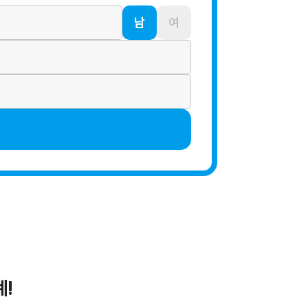
남
여
계!