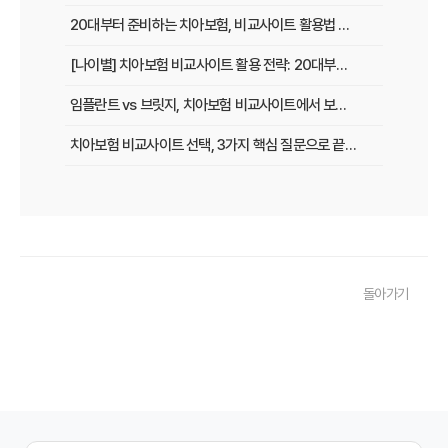
20대부터 준비하는 치아보험, 비교사이트 활용법 A to Z
[나이별] 치아보험 비교사이트 활용 전략: 20대부터 60대까지 맞춤 가이드
임플란트 vs 브릿지, 치아보험 비교사이트에서 보장 범위 꼼꼼하게 확인하는 꿀팁
치아보험 비교사이트 선택, 3가지 핵심 질문으로 끝내기
치아보험 비교사이트 후기: 실제 사용자 경험 바탕으로 장단점 완벽 분석
치아보험 비교사이트, 숨겨진 함정 피하는 3가지 방법!
20대부터 50대까지! 연령별 맞춤 치아보험 비교사이트 활용법
돌아가기
2026년 최신! 치아보험 비교사이트 선택, 이것만 알면 실패 없다!
치아보험 비교사이트, 설계사 vs 다이렉트! 나에게 유리한 선택은?
나에게 딱 맞는 치아보험, 비교사이트에서 찾는 맞춤 설계
치아보험 비교, 현명한 소비자가 되는 지름길