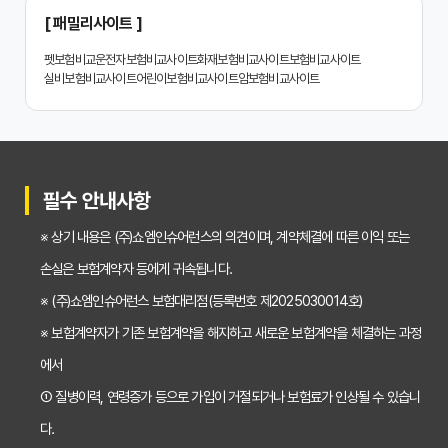
2024년 치아보험 비교사이트 선택 가이드: 핵심 체크리스트
[ 패밀리사이트 ]
치아보험 비교사이트 똑똑하게 활용하는 3가지 꿀팁
펫보험비교
운전자보험비교사이트
화재보험비교사이트
보험비교사이트
실비보험비교사이트
어린이보험비교사이트
암보험비교사이트
치아보험 비교사이트 활용 후기: 장점과 단점 완벽 분석
치아보험 비교사이트 선택 전 반드시 알아야 할 5가지 핵심 질문
30대가 놓치면 후회하는 치아보험 가입 시기, 왜 중요할까?
필수 안내사항
갱신형 vs 비갱신형 치아보험, 나에게 맞는 선택은? 장단점 비교분석
※ 상기 내용은 (주)쇼엠인슈어런스의 의견이며, 계약체결에 따른 이익 또는
2026년 치아보험료 인상, 지금 가입해야 이득일까? 꼼꼼 비교 분석
손실은 보험계약자 등에게 귀속됩니다.
임플란트, 크라운 치료비 부담? 치아보험 비교사이트 활용법 및 보장꿀팁
※ (주)쇼엠인슈어런스 보험대리점(등록번호 제2025030014호)
※ 보험계약자가 기존 보험계약을 해지하고 새로운 보험계약을 체결하는 과정
2026년 치아보험, 가격 vs 보장! 비교 분석으로 나에게 딱 맞는 보험 찾기
에서
치아보험 가입 전 필독! 핵심 정보 비교 분석으로 후회 없는 선택하기
① 질병이력, 연령증가 등으로 가입이 거절되거나 보험료가 인상될 수 있습니
2026년 치아보험 비교, 현명한 선택을 위한 5가지 핵심 질문
다.