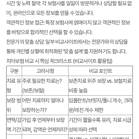
시간 및 노력 절약
: 각 보험사를 일일이 방문하거나 상담할 필요 없
이, 온라인으로 모든 정보를 얻을 수 있습니다.
객관적인 정보 접근
: 특정 보험사에 얽매이지 않고 객관적인 정보
를 바탕으로 합리적인 선택을 할 수 있습니다.
전문가의 맞춤 상담
: 일부 비교사이트에서는 전문가와의 상담을
통해 개인별 상황에 최적화된 ‘맞춤 설계’를 지원하기도 합니다.
치아보험 비교 시 핵심 체크리스트 (비교사이트 활용팁)
구분
고려사항
비교 포인트
치료 유
주로 필요한 치료는?
보존치료 위주 보장 vs. 보철치료
형
(보존/보철)
비중 높음
보장 범
어떤 치료까지 얼마나
임플란트/브릿지/틀니 개수, 크라
위
보장하는가?
운/레진 개수 제한
면책/감
가입 후 언제부터 보장
기간이 짧을수록 유리, 치료 시급
액 기간
되며, 감액은 언제까지?
성에 따라 선택