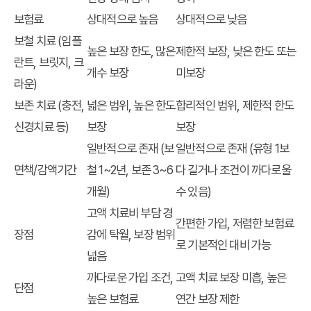
보험료
상대적으로 높음
상대적으로 낮음
보철 치료 (임플
높은 보장 한도, 많은
제한적 보장, 낮은 한도 또는
란트, 브릿지, 크
개수 보장
미보장
라운)
보존 치료 (충전,
넓은 범위, 높은 한도
합리적인 범위, 제한적 한도
신경치료 등)
보장
보장
일반적으로 존재 (보
일반적으로 존재 (유형 1보
면책/감액기간
철 1~2년, 보존 3~6
다 길거나 조건이 까다로울
개월)
수 있음)
고액 치료비 부담 경
간편한 가입, 저렴한 보험료
장점
감에 탁월, 보장 범위
로 기본적인 대비 가능
넓음
까다로운 가입 조건,
고액 치료 보장 미흡, 높은
단점
높은 보험료
연간 보장 제한