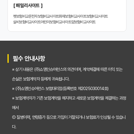
2024년 치아보험 비교사이트 선택 가이드: 핵심 체크리스트
[ 패밀리사이트 ]
치아보험 비교사이트 똑똑하게 활용하는 3가지 꿀팁
펫보험비교
운전자보험비교사이트
화재보험비교사이트
보험비교사이트
실비보험비교사이트
어린이보험비교사이트
암보험비교사이트
치아보험 비교사이트 활용 후기: 장점과 단점 완벽 분석
치아보험 비교사이트 선택 전 반드시 알아야 할 5가지 핵심 질문
30대가 놓치면 후회하는 치아보험 가입 시기, 왜 중요할까?
필수 안내사항
갱신형 vs 비갱신형 치아보험, 나에게 맞는 선택은? 장단점 비교분석
※ 상기 내용은 (주)쇼엠인슈어런스의 의견이며, 계약체결에 따른 이익 또는
2026년 치아보험료 인상, 지금 가입해야 이득일까? 꼼꼼 비교 분석
손실은 보험계약자 등에게 귀속됩니다.
임플란트, 크라운 치료비 부담? 치아보험 비교사이트 활용법 및 보장꿀팁
※ (주)쇼엠인슈어런스 보험대리점(등록번호 제2025030014호)
※ 보험계약자가 기존 보험계약을 해지하고 새로운 보험계약을 체결하는 과정
2026년 치아보험, 가격 vs 보장! 비교 분석으로 나에게 딱 맞는 보험 찾기
에서
치아보험 가입 전 필독! 핵심 정보 비교 분석으로 후회 없는 선택하기
① 질병이력, 연령증가 등으로 가입이 거절되거나 보험료가 인상될 수 있습니
2026년 치아보험 비교, 현명한 선택을 위한 5가지 핵심 질문
다.