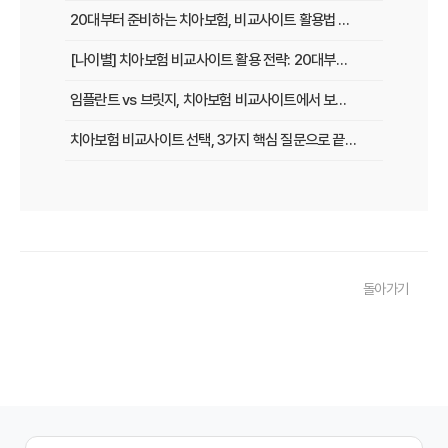
20대부터 준비하는 치아보험, 비교사이트 활용법 A to Z
[나이별] 치아보험 비교사이트 활용 전략: 20대부터 60대까지 맞춤 가이드
임플란트 vs 브릿지, 치아보험 비교사이트에서 보장 범위 꼼꼼하게 확인하는 꿀팁
치아보험 비교사이트 선택, 3가지 핵심 질문으로 끝내기
치아보험 비교사이트 후기: 실제 사용자 경험 바탕으로 장단점 완벽 분석
치아보험 비교사이트, 숨겨진 함정 피하는 3가지 방법!
20대부터 50대까지! 연령별 맞춤 치아보험 비교사이트 활용법
돌아가기
2026년 최신! 치아보험 비교사이트 선택, 이것만 알면 실패 없다!
치아보험 비교사이트, 설계사 vs 다이렉트! 나에게 유리한 선택은?
나에게 딱 맞는 치아보험, 비교사이트에서 찾는 맞춤 설계
치아보험 비교, 현명한 소비자가 되는 지름길