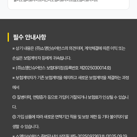
치아보험 비교사이트 활용 후기: 장점과 단점 완벽 분석
치아보험 비교사이트 선택 전 반드시 알아야 할 5가지 핵심 질문
30대가 놓치면 후회하는 치아보험 가입 시기, 왜 중요할까?
필수 안내사항
갱신형 vs 비갱신형 치아보험, 나에게 맞는 선택은? 장단점 비교분석
※ 상기 내용은 (주)쇼엠인슈어런스의 의견이며, 계약체결에 따른 이익 또는
2026년 치아보험료 인상, 지금 가입해야 이득일까? 꼼꼼 비교 분석
손실은 보험계약자 등에게 귀속됩니다.
임플란트, 크라운 치료비 부담? 치아보험 비교사이트 활용법 및 보장꿀팁
※ (주)쇼엠인슈어런스 보험대리점(등록번호 제2025030014호)
※ 보험계약자가 기존 보험계약을 해지하고 새로운 보험계약을 체결하는 과정
2026년 치아보험, 가격 vs 보장! 비교 분석으로 나에게 딱 맞는 보험 찾기
에서
치아보험 가입 전 필독! 핵심 정보 비교 분석으로 후회 없는 선택하기
① 질병이력, 연령증가 등으로 가입이 거절되거나 보험료가 인상될 수 있습니
2026년 치아보험 비교, 현명한 선택을 위한 5가지 핵심 질문
다.
치아보험 비교사이트 활용법: 숨겨진 보장까지 꼼꼼하게 찾는 꿀팁
② 가입 상품에 따라 새로운 면책기간 적용 및 보장 제한 등 기타 불이익이 발
생할 수 있습니다.
5초 만에 끝내는 치아보험료 비교! 나에게 맞는 보험료는 얼마일까?
※ 쇼엠인슈어런스 준법감시인 심의필 제S-2025092363호 (2025.09.19