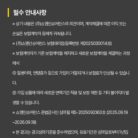
30대가 놓치면 후회하는 치아보험 가입 시기, 왜 중요할까?
필수 안내사항
갱신형 vs 비갱신형 치아보험, 나에게 맞는 선택은? 장단점 비교분석
※ 상기 내용은 (주)쇼엠인슈어런스의 의견이며, 계약체결에 따른 이익 또는
2026년 치아보험료 인상, 지금 가입해야 이득일까? 꼼꼼 비교 분석
손실은 보험계약자 등에게 귀속됩니다.
임플란트, 크라운 치료비 부담? 치아보험 비교사이트 활용법 및 보장꿀팁
※ (주)쇼엠인슈어런스 보험대리점(등록번호 제2025030014호)
※ 보험계약자가 기존 보험계약을 해지하고 새로운 보험계약을 체결하는 과정
2026년 치아보험, 가격 vs 보장! 비교 분석으로 나에게 딱 맞는 보험 찾기
에서
치아보험 가입 전 필독! 핵심 정보 비교 분석으로 후회 없는 선택하기
① 질병이력, 연령증가 등으로 가입이 거절되거나 보험료가 인상될 수 있습니
2026년 치아보험 비교, 현명한 선택을 위한 5가지 핵심 질문
다.
치아보험 비교사이트 활용법: 숨겨진 보장까지 꼼꼼하게 찾는 꿀팁
② 가입 상품에 따라 새로운 면책기간 적용 및 보장 제한 등 기타 불이익이 발
생할 수 있습니다.
5초 만에 끝내는 치아보험료 비교! 나에게 맞는 보험료는 얼마일까?
※ 쇼엠인슈어런스 준법감시인 심의필 제S-2025092363호 (2025.09.19
치아보험 비교사이트 활용법: 숨은 꿀팁 대방출! 보험료 절약 노하우
~2026.09.18)
치아보험 비교사이트, 객관적인 정보? 광고? 꼼꼼 비교 분석!
※ 본 광고는 광고심의기준을 준수하였으며, 유효기간은 심의일로부터 1년입