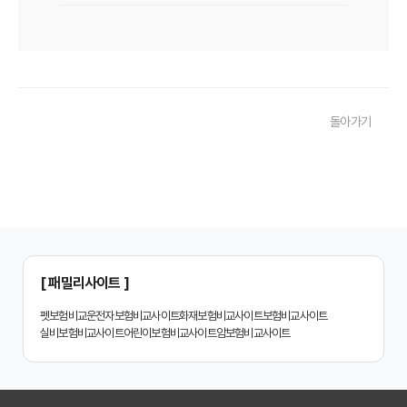
치아보험 비교사이트 후기: 실제 사용자 경험 바탕으로 장단점 완벽 분석
치아보험 비교사이트, 숨겨진 함정 피하는 3가지 방법!
20대부터 50대까지! 연령별 맞춤 치아보험 비교사이트 활용법
돌아가기
2026년 최신! 치아보험 비교사이트 선택, 이것만 알면 실패 없다!
치아보험 비교사이트, 설계사 vs 다이렉트! 나에게 유리한 선택은?
나에게 딱 맞는 치아보험, 비교사이트에서 찾는 맞춤 설계
치아보험 비교, 현명한 소비자가 되는 지름길
2024년 치아보험 비교사이트 선택 가이드: 핵심 체크리스트
[ 패밀리사이트 ]
치아보험 비교사이트 똑똑하게 활용하는 3가지 꿀팁
펫보험비교
운전자보험비교사이트
화재보험비교사이트
보험비교사이트
실비보험비교사이트
어린이보험비교사이트
암보험비교사이트
치아보험 비교사이트 활용 후기: 장점과 단점 완벽 분석
치아보험 비교사이트 선택 전 반드시 알아야 할 5가지 핵심 질문