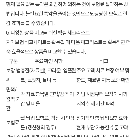
현재 필요 없는 특약은 과감히 제외하는 것이
보험료 절약하는 방
법
입니다. 불필요한 특약을 줄이는 것만으로도 상당한 보험료 절
감 효과를 볼 수 있습니다.
6. 다양한 상품 비교를 위한 핵심 체크리스트
치아보험 비교사이트를 활용할 때 다음 체크리스트를 활용하면 더
욱 효율적으로 상품을 비교할 수 있습니다.
구분
주요 확인 사항
비고
보장 범
충전(재료별), 크라운, 임플란
주요 고액 치료 보장 여부 및
위
트, 브릿지, 틀니 등
한도, 재료별 차등 보장 확인
면책/
각 치료 항목별 면책/감액 기
가입 시점부터 보장 개시까
감액 기
간 및 비율
지의 실제 기간 파악
간
월 납입 보험료, 갱신 시 인상
장기적인 총 납입 보험료와
보험료
률 (갱신형의 경우)
현재 부담 가능한 수준 고려
가입 조
가입 연령, 현재 치아 상태(무
본인의 가입 가능 여부 및 제