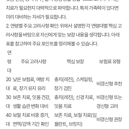
치료가 필요한지 대략적으로 파악합니다. 특히 가족력이 있다면
미리 대비하는 자세가 필요합니다.
2. 연령별 주요 고려사항 확인: 위에서 설명한 각 연령대별 핵심 고
려사항을 바탕으로 자신에게 맞는 보장 내용을 생각합니다. 아래
표를 참고하여 주요 포인트를 정리해볼 수 있습니다.
연
령
주요 고려사항
핵심 보장
보험료 유형
대
20
낮은 보험료, 예방 치
충치(레진), 스케일링,
비갱신형 추천
대
료, 장기 유지 유리
정기 검진
30
보존 치료, 잇몸 건강,
충치(레진), 신경 치료,
비갱신형 또는
대
생활 습관 변화 대비
잇몸 치료
갱신형 고려
40
보철 치료 비중 증가,
보존 치료, 보철 치료(임
비갱신형 권장
대
면책/감액 기간 확인
플란트, 브릿지)