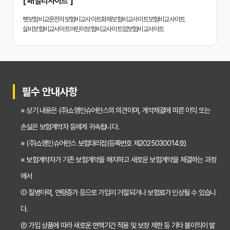
[ 패밀리사이트 ]
치아보험 비교사이트 똑똑하게 활용하는 3가지 꿀팁
펫보험비교
운전자보험비교사이트
화재보험비교사이트
보험비교사이트
실비보험비교사이트
어린이보험비교사이트
암보험비교사이트
치아보험 비교사이트 활용 후기: 장점과 단점 완벽 분석
치아보험 비교사이트 선택 전 반드시 알아야 할 5가지 핵심 질문
30대가 놓치면 후회하는 치아보험 가입 시기, 왜 중요할까?
필수 안내사항
갱신형 vs 비갱신형 치아보험, 나에게 맞는 선택은? 장단점 비교분석
※ 상기 내용은 (주)쇼엠인슈어런스의 의견이며, 계약체결에 따른 이익 또는
2026년 치아보험료 인상, 지금 가입해야 이득일까? 꼼꼼 비교 분석
손실은 보험계약자 등에게 귀속됩니다.
임플란트, 크라운 치료비 부담? 치아보험 비교사이트 활용법 및 보장꿀팁
※ (주)쇼엠인슈어런스 보험대리점(등록번호 제2025030014호)
※ 보험계약자가 기존 보험계약을 해지하고 새로운 보험계약을 체결하는 과정
2026년 치아보험, 가격 vs 보장! 비교 분석으로 나에게 딱 맞는 보험 찾기
에서
치아보험 가입 전 필독! 핵심 정보 비교 분석으로 후회 없는 선택하기
① 질병이력, 연령증가 등으로 가입이 거절되거나 보험료가 인상될 수 있습니
2026년 치아보험 비교, 현명한 선택을 위한 5가지 핵심 질문
다.
치아보험 비교사이트 활용법: 숨겨진 보장까지 꼼꼼하게 찾는 꿀팁
② 가입 상품에 따라 새로운 면책기간 적용 및 보장 제한 등 기타 불이익이 발