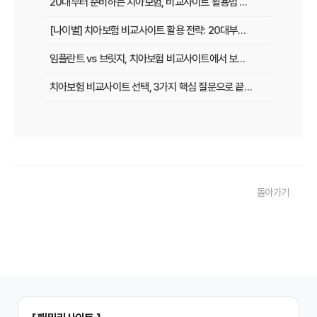
20대부터 준비하는 치아보험, 비교사이트 활용법 A to Z
[나이별] 치아보험 비교사이트 활용 전략: 20대부터 60대까지 맞춤 가이드
임플란트 vs 브릿지, 치아보험 비교사이트에서 보장 범위 꼼꼼하게 확인하는 꿀팁
치아보험 비교사이트 선택, 3가지 핵심 질문으로 끝내기
치아보험 비교사이트 후기: 실제 사용자 경험 바탕으로 장단점 완벽 분석
치아보험 비교사이트, 숨겨진 함정 피하는 3가지 방법!
20대부터 50대까지! 연령별 맞춤 치아보험 비교사이트 활용법
돌아가기
2026년 최신! 치아보험 비교사이트 선택, 이것만 알면 실패 없다!
치아보험 비교사이트, 설계사 vs 다이렉트! 나에게 유리한 선택은?
나에게 딱 맞는 치아보험, 비교사이트에서 찾는 맞춤 설계
치아보험 비교, 현명한 소비자가 되는 지름길
2024년 치아보험 비교사이트 선택 가이드: 핵심 체크리스트