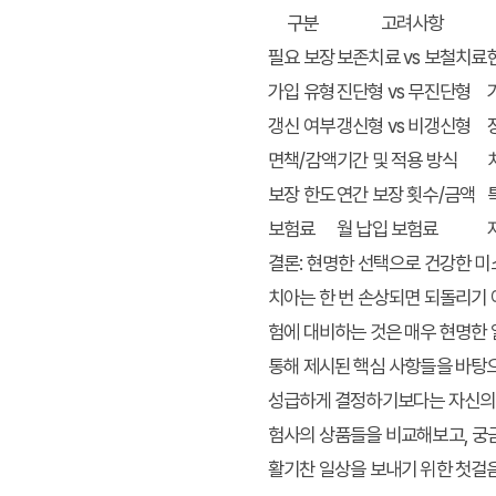
구분
고려사항
필요 보장
보존치료 vs 보철치료
가입 유형
진단형 vs 무진단형
갱신 여부
갱신형 vs 비갱신형
면책/감액
기간 및 적용 방식
보장 한도
연간 보장 횟수/금액
보험료
월 납입 보험료
결론: 현명한 선택으로 건강한 미
치아는 한 번 손상되면 되돌리기 
험에 대비하는 것은 매우 현명한 
통해 제시된 핵심 사항들을 바탕
성급하게 결정하기보다는 자신의 치
험사의 상품들을 비교해보고, 궁금
활기찬 일상을 보내기 위한 첫걸음