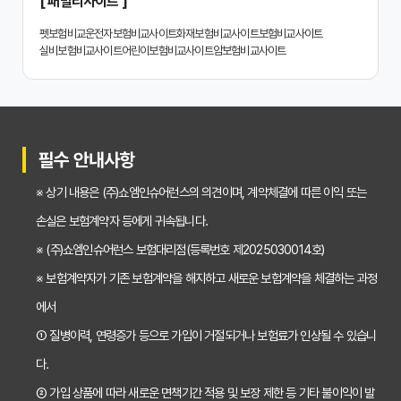
[ 패밀리사이트 ]
치아보험 비교사이트 똑똑하게 활용하는 3가지 꿀팁
펫보험비교
운전자보험비교사이트
화재보험비교사이트
보험비교사이트
실비보험비교사이트
어린이보험비교사이트
암보험비교사이트
치아보험 비교사이트 활용 후기: 장점과 단점 완벽 분석
치아보험 비교사이트 선택 전 반드시 알아야 할 5가지 핵심 질문
30대가 놓치면 후회하는 치아보험 가입 시기, 왜 중요할까?
필수 안내사항
갱신형 vs 비갱신형 치아보험, 나에게 맞는 선택은? 장단점 비교분석
※ 상기 내용은 (주)쇼엠인슈어런스의 의견이며, 계약체결에 따른 이익 또는
2026년 치아보험료 인상, 지금 가입해야 이득일까? 꼼꼼 비교 분석
손실은 보험계약자 등에게 귀속됩니다.
임플란트, 크라운 치료비 부담? 치아보험 비교사이트 활용법 및 보장꿀팁
※ (주)쇼엠인슈어런스 보험대리점(등록번호 제2025030014호)
※ 보험계약자가 기존 보험계약을 해지하고 새로운 보험계약을 체결하는 과정
2026년 치아보험, 가격 vs 보장! 비교 분석으로 나에게 딱 맞는 보험 찾기
에서
치아보험 가입 전 필독! 핵심 정보 비교 분석으로 후회 없는 선택하기
① 질병이력, 연령증가 등으로 가입이 거절되거나 보험료가 인상될 수 있습니
2026년 치아보험 비교, 현명한 선택을 위한 5가지 핵심 질문
다.
치아보험 비교사이트 활용법: 숨겨진 보장까지 꼼꼼하게 찾는 꿀팁
② 가입 상품에 따라 새로운 면책기간 적용 및 보장 제한 등 기타 불이익이 발