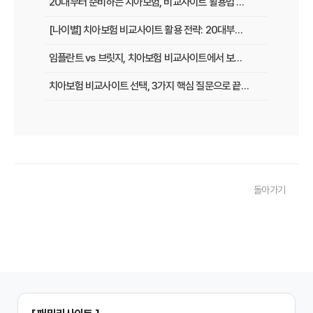
20대부터 준비하는 치아보험, 비교사이트 활용법 A to Z
[나이별] 치아보험 비교사이트 활용 전략: 20대부터 60대까지 맞춤 가이드
임플란트 vs 브릿지, 치아보험 비교사이트에서 보장 범위 꼼꼼하게 확인하는 꿀팁
치아보험 비교사이트 선택, 3가지 핵심 질문으로 끝내기
치아보험 비교사이트 후기: 실제 사용자 경험 바탕으로 장단점 완벽 분석
치아보험 비교사이트, 숨겨진 함정 피하는 3가지 방법!
20대부터 50대까지! 연령별 맞춤 치아보험 비교사이트 활용법
돌아가기
2026년 최신! 치아보험 비교사이트 선택, 이것만 알면 실패 없다!
치아보험 비교사이트, 설계사 vs 다이렉트! 나에게 유리한 선택은?
나에게 딱 맞는 치아보험, 비교사이트에서 찾는 맞춤 설계
치아보험 비교, 현명한 소비자가 되는 지름길
2024년 치아보험 비교사이트 선택 가이드: 핵심 체크리스트