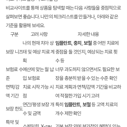
비교사이트를 통해 상품을 탐색할 때는 다음 사항들을 중점적으로
살펴보면 좋습니다. 나만의 체크리스트를 만들거나, 아래와 같은
기준을 활용해 보세요.
구분
고려 사항
자세한 내용
나의 현재 치아 상
임플란트
,
충치
,
보철
중 어떤 치료에
보장 니즈
태 및 예상 치료 계
중점을 둘 것인지, 예상되는 치료 횟
획
수 등
보험료 수
예산에 맞는 월 납
너무 과도하지 않으면서도 필요한 보
준
입 보험료
장을 충분히 받을 수 있는 수준 확인
면책/감
치료 시작 가능 시
치료 계획과 면책/감액 기간을 비교하
액 기간
점
여 적절한 가입 시기 고려
연간/평생 보장 개
특히
임플란트
,
보철
등 고액 치료의
보장 한도
수 및 금액
개수 제한 확인
특약 및
스케일링, X-ray,
기본 보장 외에 부가적인 혜택이 있는